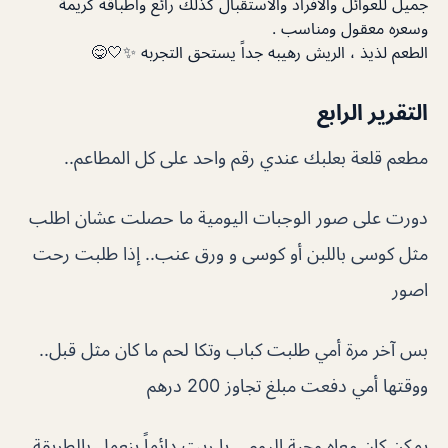
جميل للعوائل والأفراد والاستقبال كذلك رائع وأطباقه كريمة
وسعره معقول ومناسب .
الطعم لذيذ ، الريش رهيبه جداً يستحق التجربه ✨🤍😋
التقرير الرابع
مطعم قلعة بعلبك عندي رقم واحد على كل المطاعم..
دورت على صور الوجبات اليومية ما حصلت عشان اطلب
مثل كوسى باللبن أو كوسى و ورق عنب.. إذا طلبت رحت
اصور
بس آخر مرة أمي طلبت كباب وتكا لحم ما كان مثل قبل..
ووقتها أمي دفعت مبلغ تجاوز 200 درهم
يمكن كان معاه وجبة اليوم .. يا ريت دائماً ينعمل بالطريقة