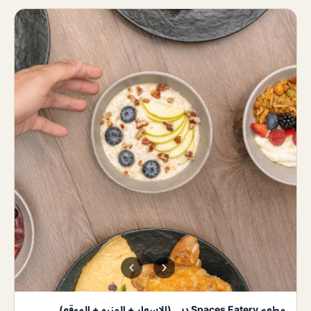
مطعم Spaces Eatery دبي (الاسعار + المنيو + الموقع)