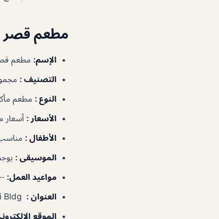
مطعم قصر ش
الإسم
:
مطعم قصر
التصنيف
:
مجموع
النوع
:
مطعم مأكول
الأسعار
:
أسعار م
الأطفال
:
مناسب 
الموسيقى
:
يوجد
مواعيد العمل
:
١٢:٠٠م–١٢:٠٠ص
العنوان
:
Farouj Al wadi Bldg – إ89 – الفجيرة – الإمارات العربية المتحدة
الموقع الالكترون