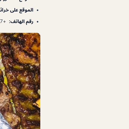
الموقع على خرا
رقم الهاتف
:
+97192233877