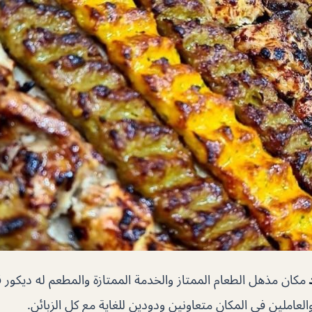
مكان مذهل الطعام الممتاز والخدمة الممتازة والمطعم له ديكو
العاملين في المكان متعاونين ودودين للغاية مع كل الزبائن.