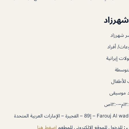
هرزاد
 شهرزاد
ات/ أفراد
ات إيرانية
توسطة
للأطفال
 موسيقى
ي
:
للدخول للموقع الإلكتروني للمطعم
إضغط هنا