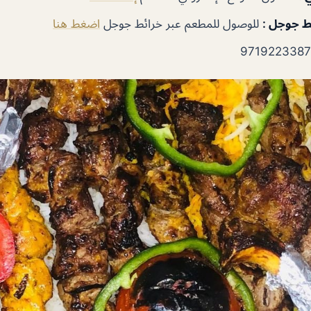
ئط جوجل
:
للوصول للمطعم عبر خرائط جوجل
اضغط هنا