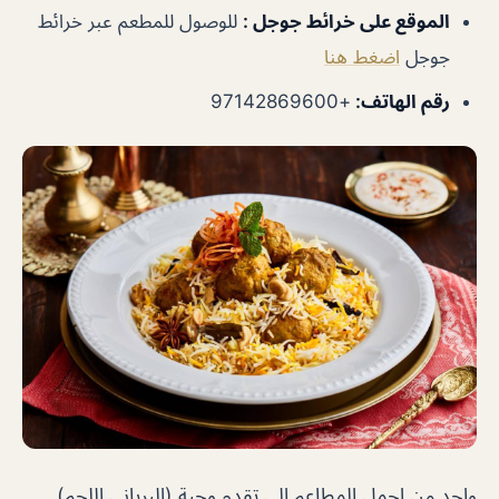
الموقع على خرائط جوجل
:
للوصول للمطعم عبر خرائط
جوجل
اضغط هنا
رقم الهاتف
:
+97142869600
واحد من اجمل المطاعم الي تقدم وجبة (البرياني اللحم)