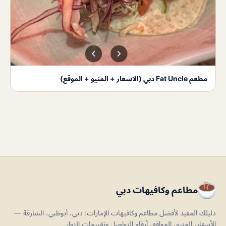
مطعم Fat Uncle دبي (الاسعار + المنيو + الموقع)
مطاعم وكافيهات دبي
دليلك المفيد لأفضل مطاعم وكافيهات الإمارات: دبي، أبوظبي، الشارقة —
الأسعار، المنيو، المواقع، أرقام التواصل وتقييمات الزوار.