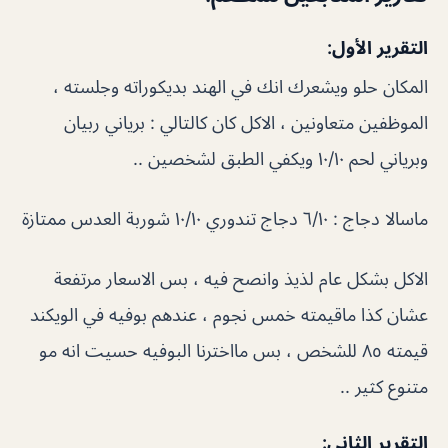
التقرير الأول:
المكان حلو ويشعرك انك في الهند بديكوراته وجلسته ،
الموظفين متعاونين ، الاكل كان كالتالي : برياني ربيان
وبرياني لحم ١٠/١٠ ويكفي الطبق لشخصين ..
ماسالا دجاج : ٦/١٠ دجاج تندوري ١٠/١٠ شوربة العدس ممتازة
الاكل بشكل عام لذيذ وانصح فيه ، بس الاسعار مرتفعة
عشان كذا ماقيمته خمس نجوم ، عندهم بوفيه في الويكند
قيمته ٨٥ للشخص ، بس مااخترنا البوفيه حسيت انه مو
متنوع كثير ..
التقرير الثاني: