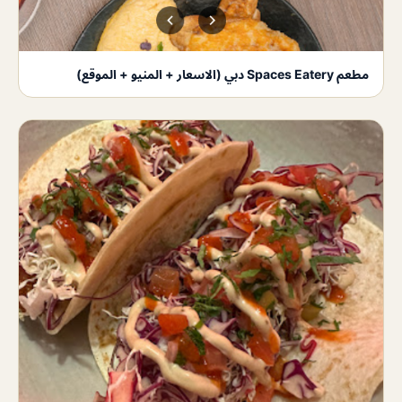
مطعم Spaces Eatery دبي (الاسعار + المنيو + الموقع)