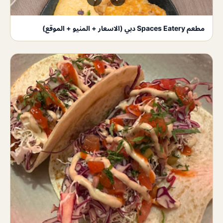
مطعم Spaces Eatery دبي (الاسعار + المنيو + الموقع)