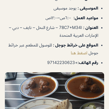
الموسيقى
:
يوجد موسيقى
مواعيد العمل
:
٦:٠٠ص–١٢:٠٠ص
العنوان
:
ا78C7+M34 – شارع النخل – نايف‎ – دبي –
الإمارات العربية المتحدة
الموقع على خرائط جوجل
:
للوصول للمطعم عبر خرائط
جوجل
اضغط هنا
رقم الهاتف
:
+97142230623