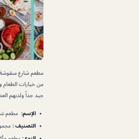
مطعم شارع منقوشة م
من خيارات الطعام وطع
جيد جداً ولديهم العد
الإسم
:
مطعم شا
التصنيف
:
مجموع
النوع
:
مطعم مأكول