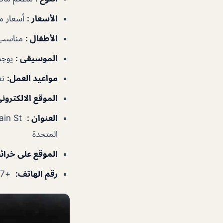
الأسعار
:
أسعار م
الأطفال
:
مناسب 
الموسيقى
:
يوجد
مواعيد العمل
:
نعم
الموقع الالكترون
العنوان
:
المتحدة
الموقع على خرا
رقم الهاتف
:
+971600566667