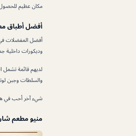
مكان عظيم للحصول ع
أفضل أطباق مط
أفضل المفضلات في د
وديكورات داخلية جمي
لديهم قائمة تشمل ال
والسلطات وجبن لو
شيء آخر أحب في هذا 
منيو مطعم شار