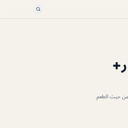
ر+
 من حيث الطعم