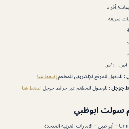
ات/ أفراد
ات سريعة
١:٠٠ص
ي
:
للدخول للموقع الإلكتروني للمطعم
إضغط هنا
ئط جوجل
:
للوصول للمطعم عبر خرائط جوجل
اضغط هنا
 سولت ابوظبي
بية المتحدة