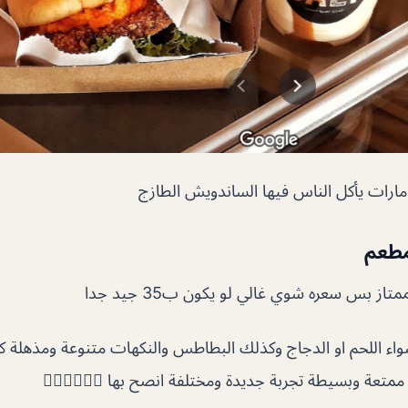
امارات يأكل الناس فيها الساندويش الطازج
مطعم
تاز بس سعره شوي غالي لو يكون ب35 جيد جدا
اء اللحم او الدجاج وكذلك البطاطس والنكهات متنوعة ومذهلة كا
ممتعة وبسيطة تجربة جديدة ومختلفة انصح بها 👍🏻👍🏻👍🏻