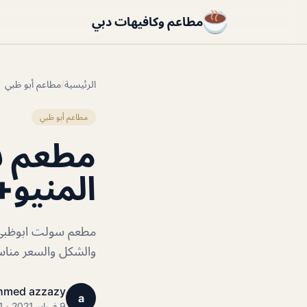
مطاعم وكافيهات دبي
الرئيسية
/
مطاعم أبو ظبي
مطاعم أبو ظبي
مطعم س
المنيو+
مطعم سولت ابوظبي ا
والشكل والسعر مناس
hmed azzazy
a
9 فبراير 2021 · 1 دقائق قراءة