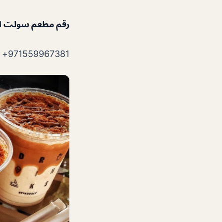
رقم مطعم سولت ا
971559967381+