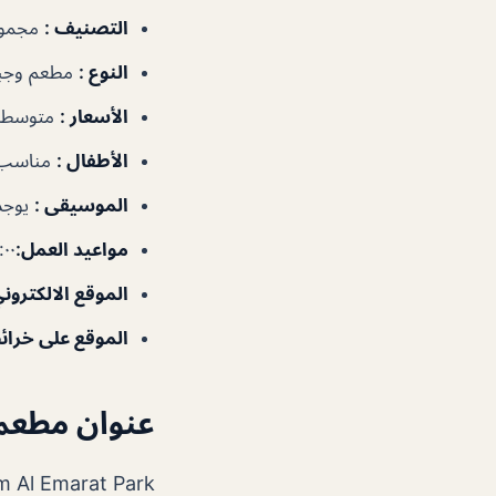
التصنيف
:
مجموع
النوع
:
مطعم وجب
الأسعار
:
متوسطة
الأطفال
:
مناسب
الموسيقى
:
يوجد
مواعيد العمل
:
١٠:٠٠ص–
الموقع الالكترون
الموقع على خرا
عنوان مطعم
Umm Al Emarat Park – أبو ظبي – الإمارات العر