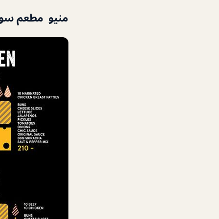
منيو مطعم سول