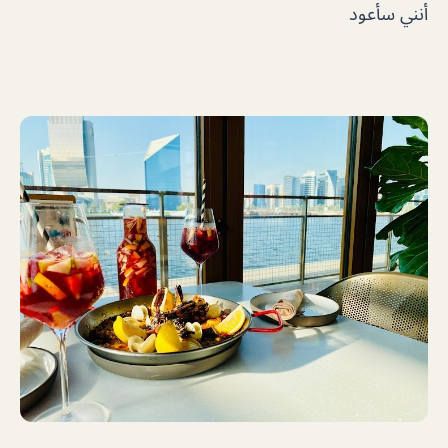
أنني سأعود