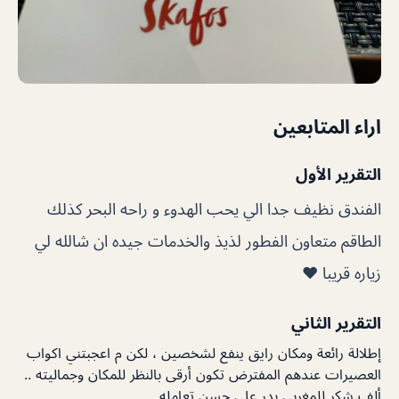
اراء المتابعين
التقرير الأول
الفندق نظيف جدا الي يحب الهدوء و راحه البحر كذلك
الطاقم متعاون الفطور لذيذ والخدمات جيده ان شالله لي
زياره قريبا ❤️
التقرير الثاني
إطلالة رائعة ومكان رايق ينفع لشخصين ، لكن م اعجبتني اكواب
العصيرات عندهم المفترض تكون أرقى بالنظر للمكان وجماليته ..
ألف شكر للمغربي بدر على حسن تعامله