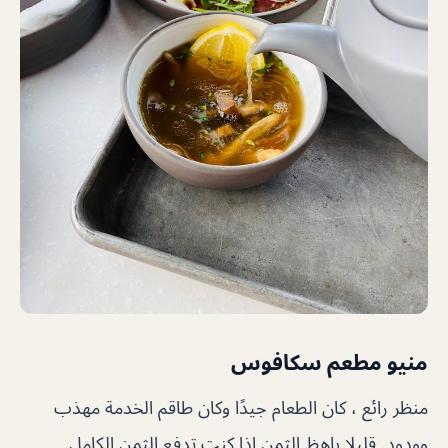
منيو مطعم سكافوس
منظر رائع ، كان الطعام جيدًا وكان طاقم الخدمة مهذب
وودود. قليلا باهظ الثمن إذا كنت تدفع الثمن الكامل.