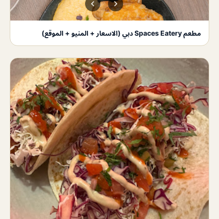
مطعم Spaces Eatery دبي (الاسعار + المنيو + الموقع)