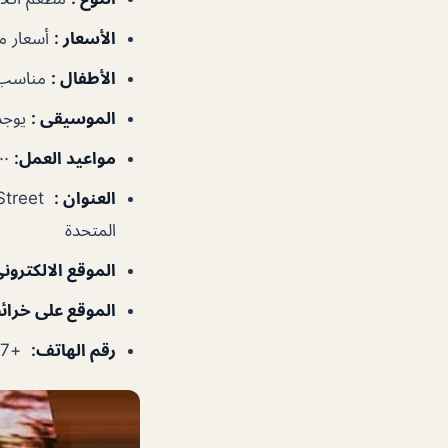
الأسعار
:
أسعار م
الأطفال
:
مناسب 
الموسيقى
:
يوجد
مواعيد العمل
:
١٢:٠٠م–٥:٣٠ص
العنوان
:
المتحدة
الموقع الالكترون
الموقع على خرا
رقم الهاتف
:
+97143308667