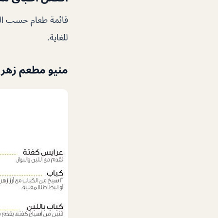
قائمة طعام حسب الط
للغاية.
منيو مطعم زهر 