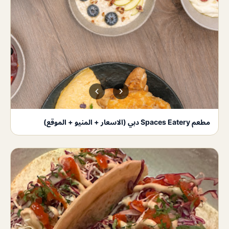
مطعم Spaces Eatery دبي (الاسعار + المنيو + الموقع)