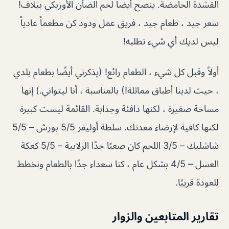
القشدة الحامضة. ينصح أيضا لحم الضأن الأوزبكي بيلاف!
سعر جيد ، طعام جيد ، فريق عمل ودود كن مطعماً عادياً
ليس لديك أي شيء تطلبه!
أولاً وقبل كل شيء ، الطعام رائع! (يذكرني أيضًا بطعام بلدي
، حيث لدينا أطباق مماثلة!) بالمناسبة ، أنا ليتواني.) إنها
مساحة صغيرة ، لكنها دافئة وجذابة. القائمة ليست كبيرة
لكنها كافية لإرضاء معدتك. سلطة أوليفر 5/5 بورش – 5/5
شاشليك – 3/5 اللحم كان صعبًا جدًا الزلابية – 5/5 كعكة
العسل – 4/5 بشكل عام ، كنا سعداء جدًا بالطعام ونخطط
للعودة قريبًا.
تقارير المتابعين والزوار