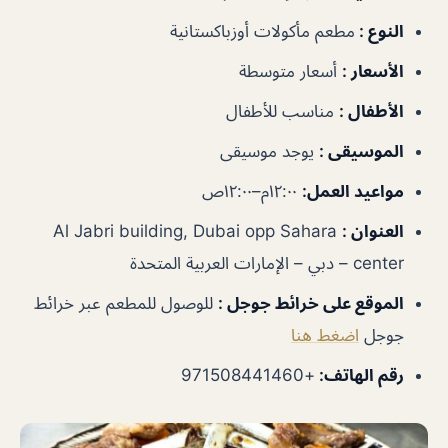
النوع
:
مطعم مأكولات أوزباكستانية
الأسعار
:
أسعار متوسطة
الأطفال
:
مناسب للأطفال
الموسيقى
:
يوجد موسيقى
مواعيد العمل
:
١٢:٠٠م–١٢:٠٠ص
العنوان
:
Al Jabri building, Dubai opp Sahara
center – دبي – الإمارات العربية المتحدة
الموقع على خرائط جوجل
:
للوصول للمطعم عبر خرائط
جوجل
اضغط هنا
رقم الهاتف
:
+971508441460