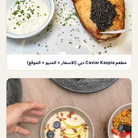
مطعم Caviar Kaspia دبي (الاسعار + المنيو + الموقع)