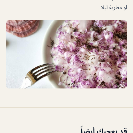
او مطربة ليلا
قد يعجبك أيضاً