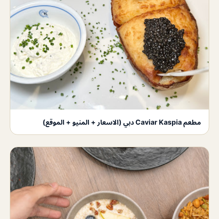
مطعم Caviar Kaspia دبي (الاسعار + المنيو + الموقع)