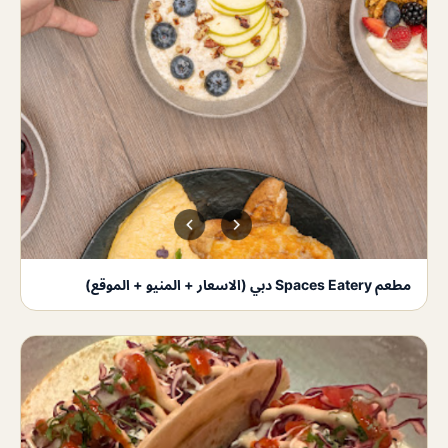
مطعم Spaces Eatery دبي (الاسعار + المنيو + الموقع)