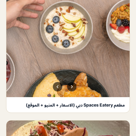
مطعم Spaces Eatery دبي (الاسعار + المنيو + الموقع)