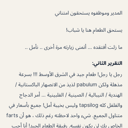
المدير وموظفوه يستحقون امتناني
يستحق الطعام هنا يا شباب!
ما زلت أفتقده … أتمنى زيارته مرة أخرى .. نأمل ..
التقرير الثاني:
رجل يا رجل! طعام جيد في الشرق الأوسط !!! بسرعة
مذهلة ولكن pabulum لذيذ من الانصهار الباكستانية /
الهندية / النيبالية / الصينية / الفلبينية … أمر الدجاج
والفلفل كله tapsilog وليس بخيبة أمل! جميع بأسعار في
متناول الجميع. شيء واحد لاحظته رغم ذلك ، هو أن farts
الخاص بك لن يكون نفسه. رفيقة الطعام الجيد! أنا أحب