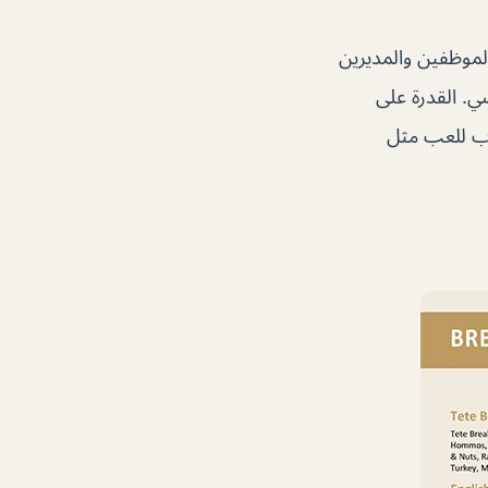
 الموظفين والمديرين
ي. القدرة على
اب للعب مثل