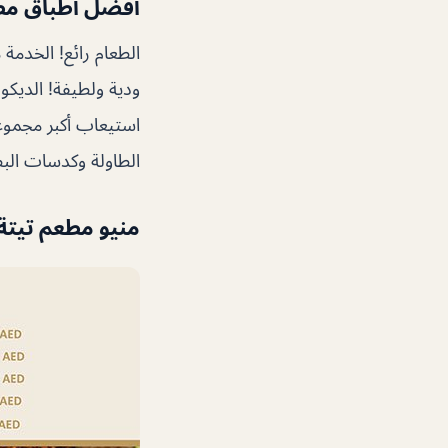
أفضل أطباق مط
الطعام رائع! الخدمة 
ودية ولطيفة! الديكو
استيعاب أكبر مجموع
الطاولة وكدسات البط
منيو مطعم تيتة