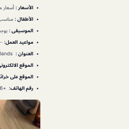
الأسعار
:
أسعار م
الأطفال
:
مناسب 
الموسيقى
:
يوجد
مواعيد العمل
:
١٠:٠٠ص–٢:٠٠ص
العنوان
:
Blue Water Islands – دبي – الإمارات العربية المتحدة
الموقع الالكترون
الموقع على خرا
رقم الهاتف
:
+97142965346