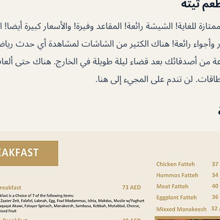
عم تيتة
ممتازة للغاية! الشيشة رائعة! المقاعد وفيرة! والأسعار كبيرة أيضا!
ر وأجواء رائعة! هناك الكثير من الشاشات لمشاهدة أي حدث رياض
ة من أصدقائك بعد قضاء ليلة طويلة في الخارج. هناك حتى ألع
اقات. لن تندم على المجيء إلى هنا.