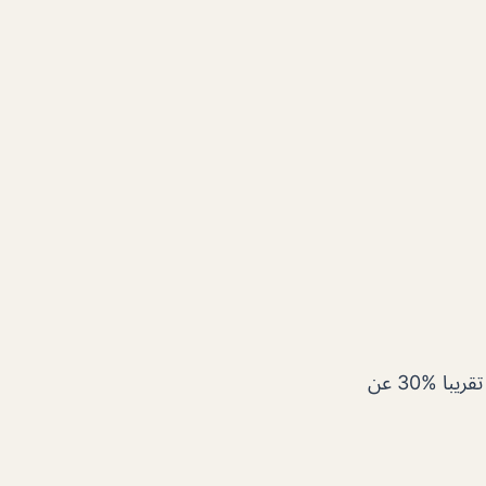
موقع المطعم ممتاز وخاصة في الشتاء مقابل عين دبي الاكل 7 من 10 الاسعار مرتفعة تقريبا 3‎0‎%‎ عن