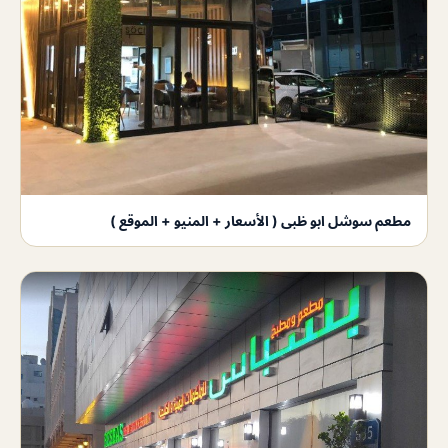
مطعم سوشل ابو ظبى ( الأسعار + المنيو + الموقع )