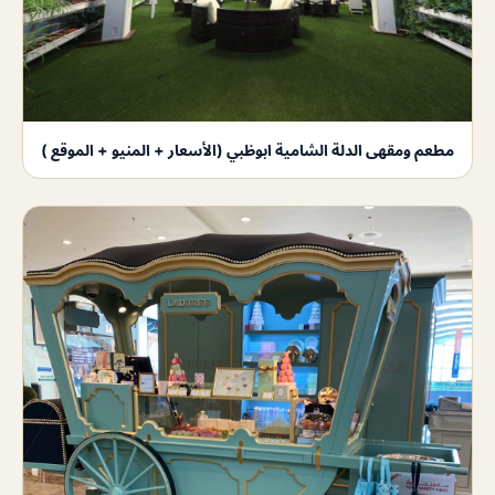
مطعم ومقهى الدلة الشامية ابوظبي (الأسعار + المنيو + الموقع )