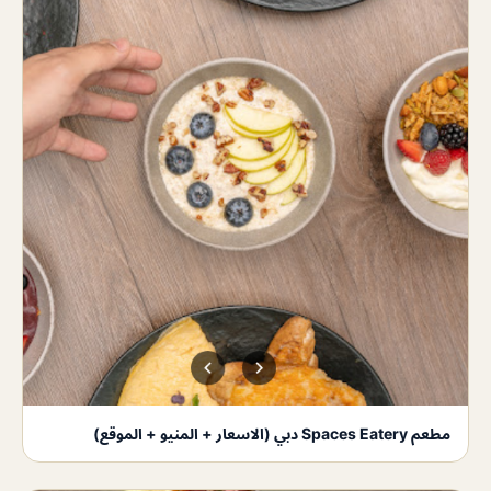
مطعم Spaces Eatery دبي (الاسعار + المنيو + الموقع)