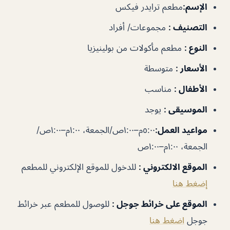
الإسم
:
مطعم ترايدر فيكس
التصنيف
:
مجموعات/ أفراد
النوع
:
مطعم مأكولات من بولينيزيا
الأسعار
:
متوسطة
الأطفال
:
مناسب
الموسيقى
:
يوجد
مواعيد العمل
:
٥:٠٠م–١:٠٠ص/الجمعة، ١:٠٠م–١:٠٠ص/
الجمعة، ١:٠٠م–١:٠٠ص
الموقع الالكتروني
:
للدخول للموقع الإلكتروني للمطعم
إضغط هنا
الموقع على خرائط جوجل
:
للوصول للمطعم عبر خرائط
جوجل
اضغط هنا