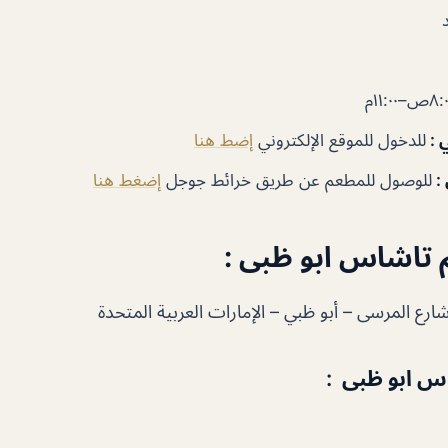
٨ص–١١:٠٠م
 :
للدخول للموقع الإلكتروني
إضط هنا
 :
للوصول للمطعم عن طريق خرائط جوجل
إضغط هنا
 تاشاس ابو ظبى :
س ابو ظبى :