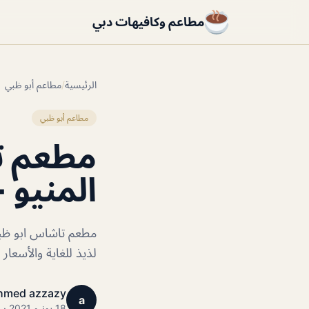
مطاعم وكافيهات دبي
الرئيسية
/
مطاعم أبو ظبي
مطاعم أبو ظبي
مطعم تا
المنيو +
مطعم تاشاس ابو ظبى
لذيذ للغاية والأسعار م
hmed azzazy
a
18 يونيو 2021 · 1 دقائق قراءة