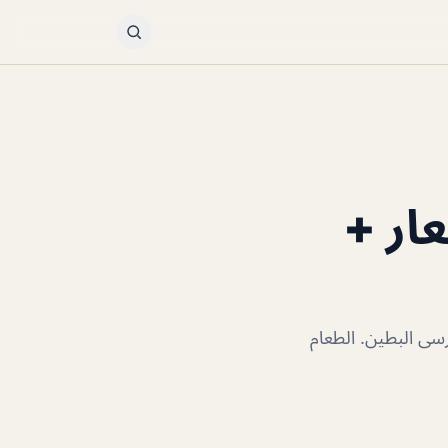
ار +
سى البطين. الطعام