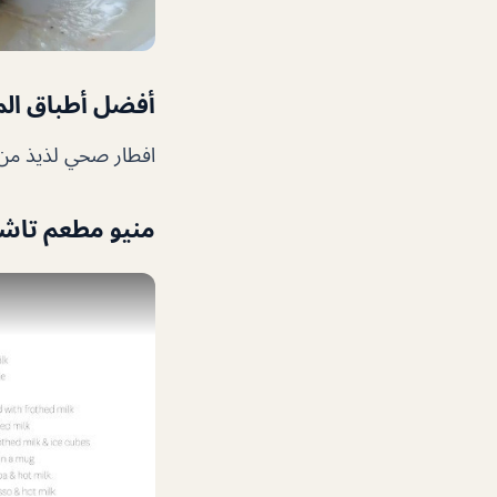
أفضل أطباق الم
افطار صحي لذيذ من خب
منيو مطعم تاشا