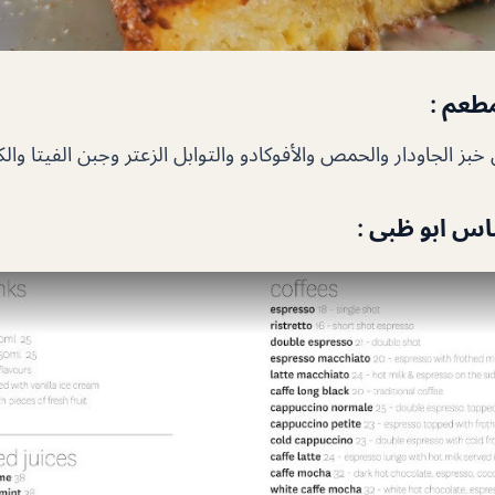
طعم :
ز الجاودار والحمص والأفوكادو والتوابل الزعتر وجبن الفيتا وال
س ابو ظبى :