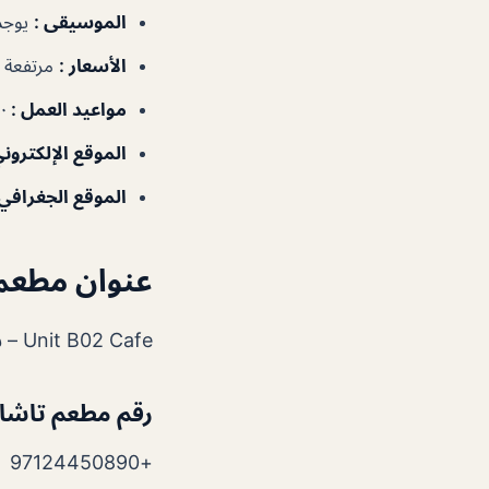
الموسيقى :
يوجد
الأسعار :
مرتفعة
مواعيد العمل :
:٠٠
الموقع الإلكتروني
الموقع الجغرافي
عنوان مطعم
Unit B02 Cafe – شارع المرسى – أبو ظبي – الإمارات العربية المتحدة
رقم مطعم تاشا
+97124450890