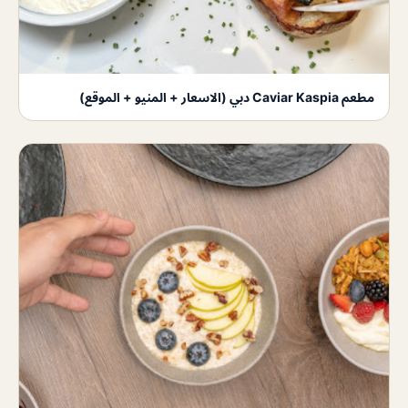
مطعم Caviar Kaspia دبي (الاسعار + المنيو + الموقع)