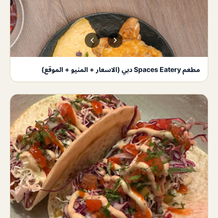
مطعم Spaces Eatery دبي (الاسعار + المنيو + الموقع)