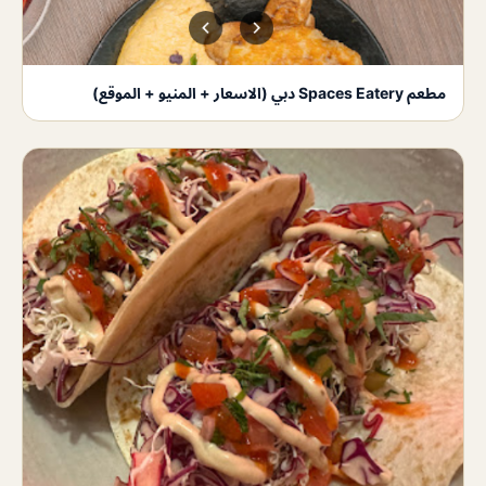
مطعم Spaces Eatery دبي (الاسعار + المنيو + الموقع)