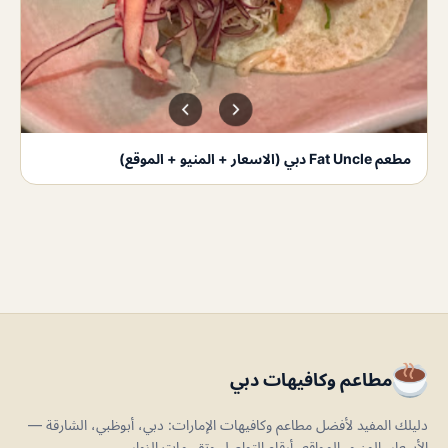
مطعم Fat Uncle دبي (الاسعار + المنيو + الموقع)
مطاعم وكافيهات دبي
دليلك المفيد لأفضل مطاعم وكافيهات الإمارات: دبي، أبوظبي، الشارقة —
الأسعار، المنيو، المواقع، أرقام التواصل وتقييمات الزوار.