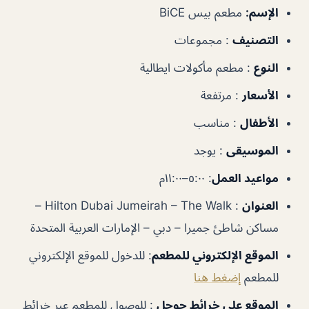
الإسم:
مطعم بيس BiCE
التصنيف
: مجموعات
النوع
: مطعم مأكولات ايطالية
الأسعار
: مرتفعة
الأطفال
: مناسب
الموسيقى
: يوجد
مواعيد العمل
: ٥:٠٠–١١:٠٠م
العنوان
: Hilton Dubai Jumeirah – The Walk –
مساكن شاطئ جميرا – دبي – الإمارات العربية المتحدة
الموقع الإلكتروني للمطعم
: للدخول للموقع الإلكتروني
للمطعم
إضغط هنا
الموقع على خرائط جوجل
: للوصول للمطعم عبر خرائط