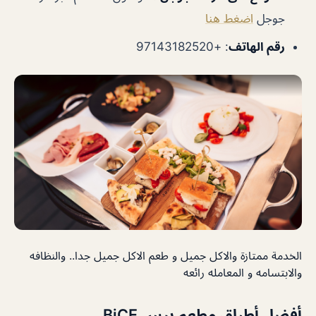
جوجل
اضغط هنا
رقم الهاتف
: +97143182520
الخدمة ممتازة والاكل جميل و طعم الاكل جميل جدا.. والنظافه
والابتسامه و المعامله رائعه
أفضل أطباق مطعم بيس BiCE