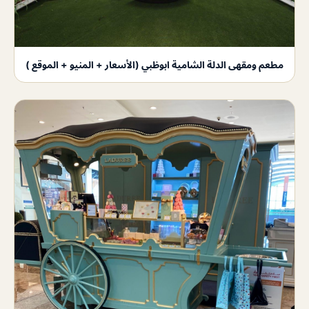
مطعم ومقهى الدلة الشامية ابوظبي (الأسعار + المنيو + الموقع )