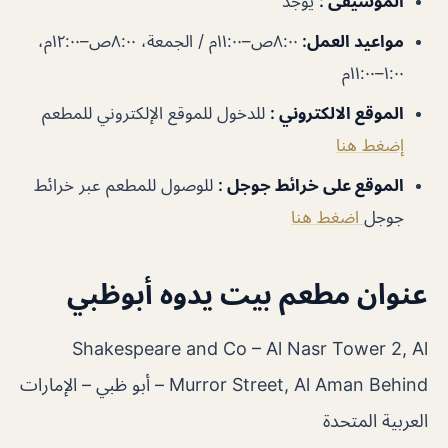
الموسيقى
:
يوجد
مواعيد العمل
:
٨:٠٠ص–١١:٠٠م / الجمعة، ٨:٠٠ص–١٢:٠٠م،
١:٠٠–١١:٠٠م
الموقع الالكتروني
:
للدخول للموقع الإلكتروني للمطعم
إضغط هنا
الموقع على خرائط جوجل
:
للوصول للمطعم عبر خرائط
جوجل
اضغط هنا
عنوان مطعم بيت يدوه أبوظبي
Shakespeare and Co – Al Nasr Tower 2, Al
Murror Street, Al Aman Behind – أبو ظبي – الإمارات
العربية المتحدة