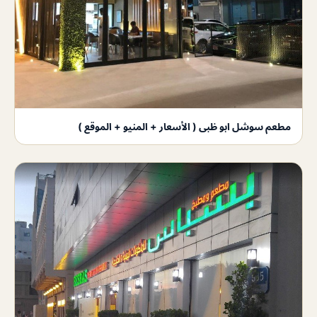
مطعم سوشل ابو ظبى ( الأسعار + المنيو + الموقع )