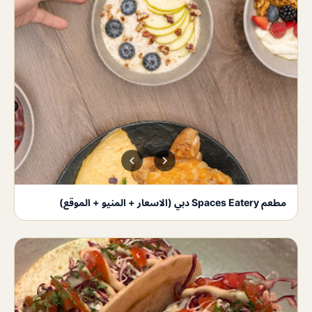
مطعم Spaces Eatery دبي (الاسعار + المنيو + الموقع)