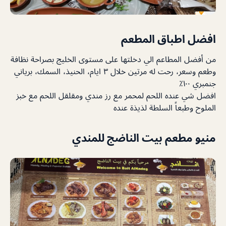
افضل اطباق المطعم
من أفضل المطاعم الي دخلتها على مستوى الخليج بصراحة نظافة
وطعم وسعر، رحت له مرتين خلال ٣ ايام، الحنيذ، السمك، برياني
جنمبري ١٠٠٪
افضل شي عنده اللحم لمحمر مع رز مندي ومقلقل اللحم مع خبز
الملوح وطبعاً السلطة لذيذة عنده
منيو مطعم بيت الناضج للمندي