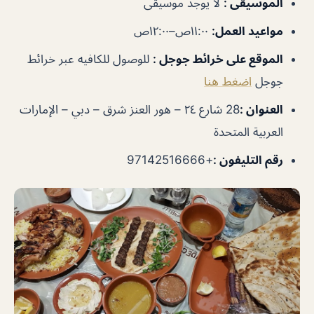
الموسيقى
:
لا يوجد موسيقى
مواعيد العمل
:
١١:٠٠ص–١٢:٠٠ص
الموقع على خرائط جوجل
:
للوصول للكافيه عبر خرائط
جوجل
اضغط هنا
العنوان :
28 شارع ٢٤ – هور العنز شرق – دبي – الإمارات
العربية المتحدة
رقم التليفون :
+97142516666