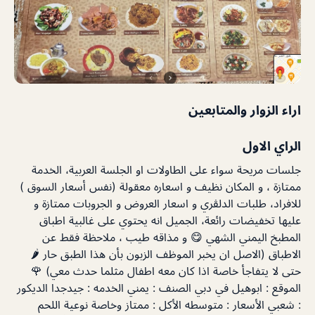
اراء الزوار والمتابعين
الراي الاول
جلسات مريحة سواء على الطاولات او الجلسة العربية، الخدمة
ممتازة ، و المكان نظيف و اسعاره معقولة (نفس أسعار السوق )
للافراد، طلبات الدلڤري و اسعار العروض و الجروبات ممتازة و
عليها تخفيضات رائعة، الجميل انه يحتوي على غالبية اطباق
المطبخ اليمني الشهي 😋 و مذاقه طيب ، ملاحظة فقط عن
الاطباق (الاصل ان يخبر الموظف الزبون بأن هذا الطبق حار 🌶
حتى لا يتفاجأ خاصة اذا كان معه اطفال مثلما حدث معي) 🌹
الموقع : ابوهيل في دبي الصنف : يمني الخدمه : جيدجدا الديكور
: شعبي الأسعار : متوسطه الأكل : ممتاز وخاصة نوعية اللحم