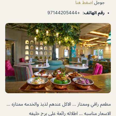
جوجل
اضغط هنا
رقم الهاتف
:
+97144205444
مطعم راقي وممتاز … الاكل عندهم لذيذ والخدمه ممتازه …
الاسعار مناسبه … اطلاله رائعة على برج خليفه