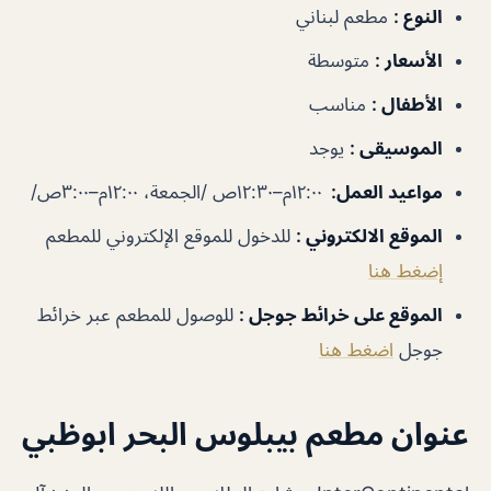
النوع
:
مطعم لبناني
الأسعار
:
متوسطة
الأطفال
:
مناسب
الموسيقى
:
يوجد
مواعيد العمل
:
١٢:٠٠م–١٢:٣٠ص /الجمعة، ١٢:٠٠م–٣:٠٠ص/
الموقع الالكتروني
:
للدخول للموقع الإلكتروني للمطعم
إضغط هنا
الموقع على خرائط جوجل
:
للوصول للمطعم عبر خرائط
جوجل
اضغط هنا
عنوان مطعم بيبلوس البحر ابوظبي