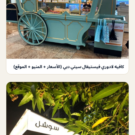
كافيه لادوري فيستيفال سيتي دبي (الأسعار + المنيو + الموقع)