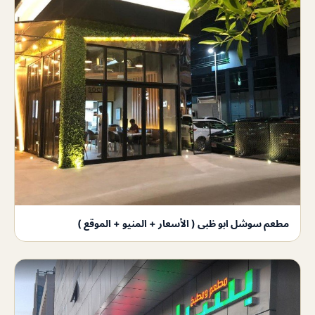
مطعم سوشل ابو ظبى ( الأسعار + المنيو + الموقع )