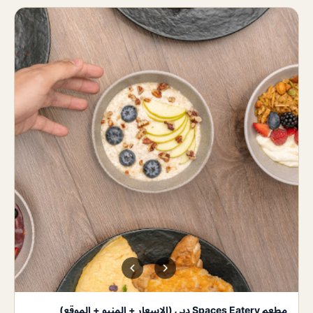
مطعم Spaces Eatery دبي (الاسعار + المنيو + الموقع)