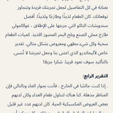
بعناية في كل التفاصيل لجعل تجربتك فريدة وتتجاوز
توقعاتك. كان الطعام لذيذًا وطازجًا ولذيذًا. أفضل
سندويشات التاكو التي جربتها على الإطلاق ، غواكامولي
طازج محلي الصنع وبلح البحر المخبوز اللذيذ. كميات الطعام
سخية وكل شيء مطهي ومعروض بشكل مثالي. تقدير
خاص لأليخاندرو الذي اعتنى بنا وجعل تجربتنا لا تُنسى.
بالتأكيد سوف نعود قريبا. شكرا جزيلا!
التقرير الرابع:
. إذا كنت جالسًا في الخارج ، فأنت بجوار الماء وبالتالي فإن
المناظر مذهلة. كنا هناك لتناول طعام الغداء وكان لديهم
بعض العروض المكسيكية الحية. كان لديهم عدد غير قليل
من الخيارات النباتية والنباتية. ومع ذلك ، كان يمكن أن