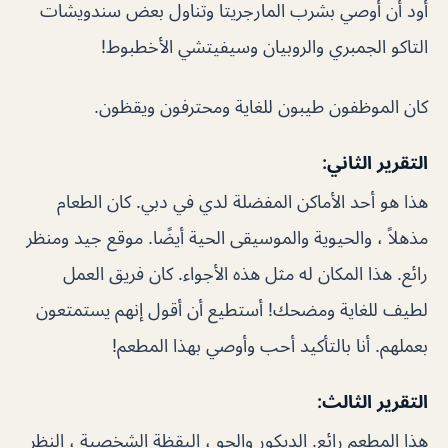
أود أن أوصي بشرب المارجريتا وتناول بعض سندويشات
التاكو الجمبري والروبيان وسيفيتشي الأخطبوط!
كان الموظفون طيبون للغاية ومحترفون ويقظون.
التقرير الثاني:
هذا هو أحد الأماكن المفضلة لدي في دبي. كان الطعام
مذهلاً ، والحيوية والموسيقى الحية أيضًا. موقع جيد ومنظر
رائع. هذا المكان له مثل هذه الأجواء. كان فريق العمل
لطيف للغاية ومضحك! أستطيع أن أقول إنهم يستمتعون
بعملهم. أنا بالتأكيد أحب وأوصي بهذا المطعم!
التقرير الثالث:
هذا المطعم رائع. الديكور والجو ، اليقظة الشخصية ، النظر