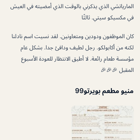
المارياتشي الذي يذكرني بالوقت الذي أمضيته في العيش
في مكسيكو سيتي. ثالثًا
كان الموظفون ودودين ومتعاونين. لقد نسيت اسم نادلنا
لكنه من أكابولكو. رجل لطيف ودافئ جدا. بشكل عام
مؤسسة طعام رائعة. لا أطيق الانتظار للعودة الأسبوع
المقبل 🎉🎉🎉
منيو مطعم بويرتو99