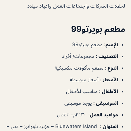
لحفلات الشركات واجتماعات العمل واعياد ميلاد
مطعم بويرتو99
الإسم
:
مطعم بويرتو99
التصنيف
:
مجموعات/ أفراد
النوع
:
مطعم مأكولات مكسيكية
الأسعار
:
أسعار متوسطة
الأطفال
:
مناسب للأطفال
الموسيقى
:
يوجد موسيقى
مواعيد العمل
:
١٢:٣٠م–١:٣٠ص
العنوان
:
Bluewaters Island – جزيرة بلوواترز – دبي –