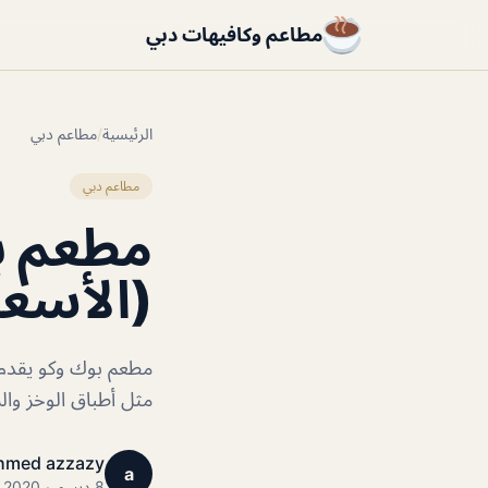
مطاعم وكافيهات دبي
الرئيسية
/
مطاعم دبي
مطاعم دبي
(الأسعا
مطعم بوك وكو يقدم 
مثل أطباق الوخز وا
hmed azzazy
a
8 ديسمبر 2020 · 1 دقائق قراءة