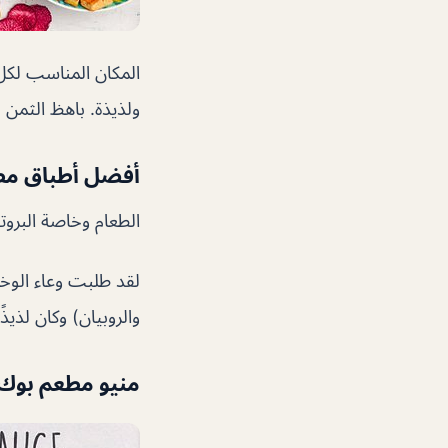
المكان المناسب لكل
ولذيذة. باهظ الثمن
أفضل أطباق مط
الطعام وخاصة البروت
لقد طلبت وعاء الوخ
والروبيان) وكان لذي
منيو مطعم بوك