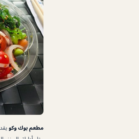
مطعم بوك وكو
يقدم
مثل أطباق الوخز وا