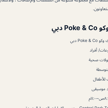
عاونون.
Po دبي
Poke & دبي
ات/ أفراد
ولات صحية
توسطة
للأطفال
 موسيقى