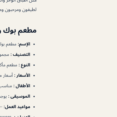
لطيفون ومرحبون ومت
مطعم بوك وكو ke & Co
الإسم
:
مطعم بوك وكو  Co
التصنيف
:
مجموع
النوع
:
مطعم مأك
الأسعار
:
أسعار م
الأطفال
:
مناسب 
الموسيقى
:
يوجد
مواعيد العمل
:
٨:٠٠ص–١١:٠٠م
العنوان
:
Central Park Towers – دبي – الإمارات العربية المتحدة