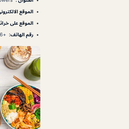
الموقع الالكترون
الموقع على خرا
رقم الهاتف
:
+97145706636