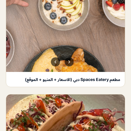
مطعم Spaces Eatery دبي (الاسعار + المنيو + الموقع)