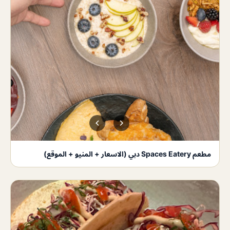
مطعم Spaces Eatery دبي (الاسعار + المنيو + الموقع)