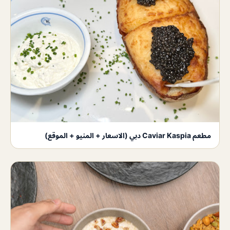
مطعم Caviar Kaspia دبي (الاسعار + المنيو + الموقع)