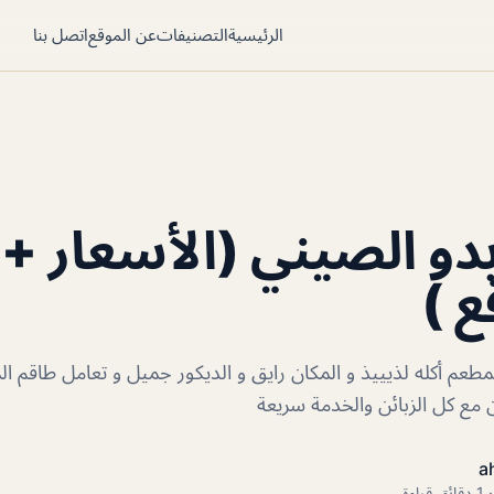
الرئيسية
التصنيفات
عن الموقع
اتصل بنا
و الصيني (الأسعار + ا
ع )
طعم أكله لذيييذ و المكان رايق و الديكور جميل و تعامل طاقم ال
مع كل الزبائن والخدمة سريعة
a