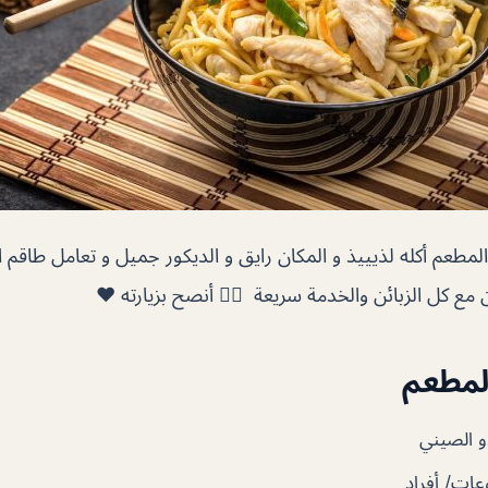
ييذ و المكان رايق و الديكور جميل و تعامل طاقم المطعم جداً راق
وبشوشين ومتعاونين مع كل الزبائن والخدمة سريعة 
تقريرن
مطعم بد
مجموعات/ 