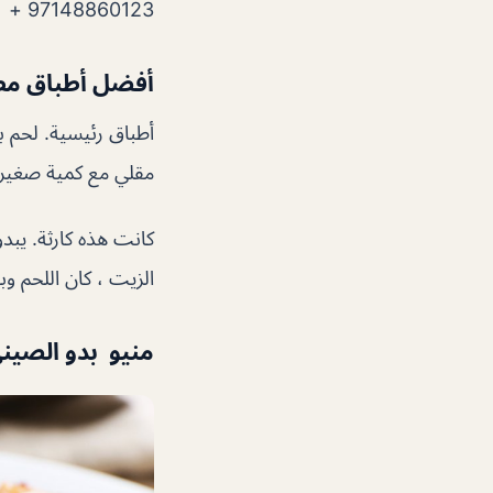
97148860123 +
أفضل أطباق مط
أطباق رئيسية. لحم ب
مقلي مع كمية صغيرة
كانت هذه كارثة. يبدو
الزيت ، كان اللحم و
منيو بدو الصين