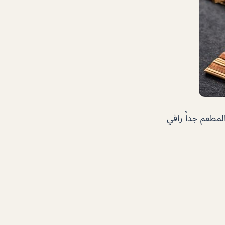
لمطعم جداً راقي