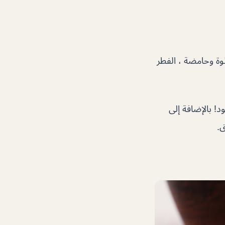
لوة وحامضة ، الفطر
د! بالإضافة إلى
ق.