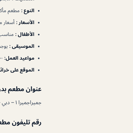
النوع
:
مطعم مأكو
الأسعار
:
أسعار م
الأطفال
:
مناسب 
الموسيقى
:
يوجد
مواعيد العمل
:
١١:٠٠ص–١٢:٠٠ص
الموقع على خرا
عنوان مطعم بدو
جميراجميرا ١ – دبي – الإمارات العربية المتحدة
رقم تليفون مطع