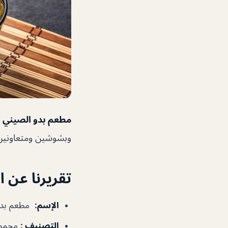
ي
مطعم بدو الصيني
🏻 أنصح بزيارته ❤️
ا عن المطعم
و الصيني
:
الإسم
أفراد
:
التصنيف