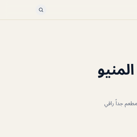
لمنيو
مطعم جداً راقي