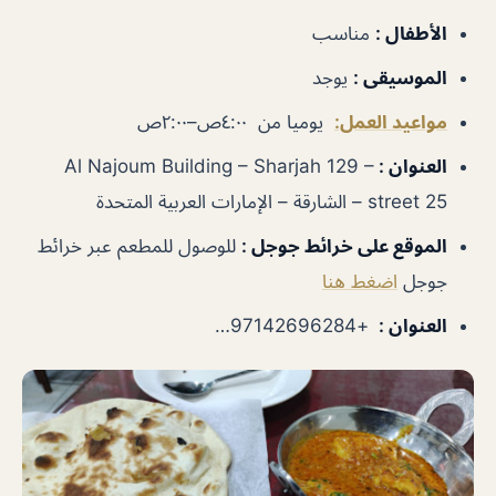
الأطفال :
مناسب
الموسيقى :
يوجد
مواعيد العمل:
يوميا من ٤:٠٠ص–٢:٠٠ص
العنوان :
Al Najoum Building – Sharjah 129 –
street 25 – الشارقة – الإمارات العربية المتحدة
الموقع على خرائط جوجل :
للوصول للمطعم عبر خرائط
جوجل
اضغط هنا
العنوان :
+97142696284…