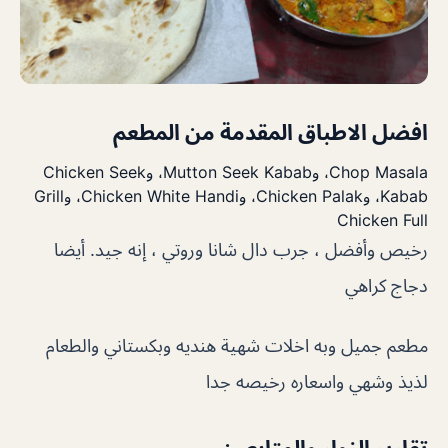
افضل الاطباق المقدمة من المطعم
Chop Masala، وMutton Seek Kabab، وChicken Seek
Kabab، وChicken Palak، وChicken White Handi، وGrill
Chicken Full
رخيص وأفضل ، جرب دال شانا وروتي ، إنه جيد. أيضا
دجاج كراهي
مطعم جميل وبه اخلات شهية هنديه وبكستاني والطعام
لذيذ وشهي واسعاره رخيصه جدا
تقارير الزوار والمتابعين