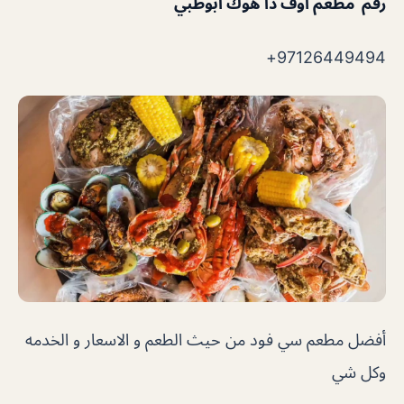
رقم مطعم اوف ذا هوك ابوظبي
97126449494+
أفضل مطعم سي فود من حيث الطعم و الاسعار و الخدمه
وكل شي