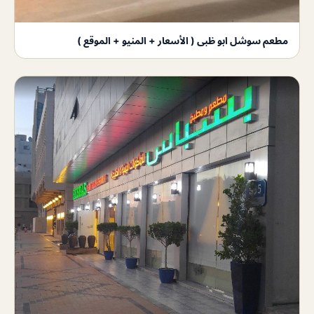
مطعم سوشل ابو ظبى ( الأسعار + المنيو + الموقع )