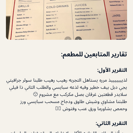
تقارير المتابعين للمطعم:
التقرير الأول:
لذيييييييذ مرره يستاهل التجربه رهيب رهيب طلبنا سولر جرافيتي
يجي دبل بيف خطير وفيه لذعه سبايسي والطلب الثاني ذا فيلي
سلايدر قطعتين غرقان بصل مكركب مع مشروم 🙁
طلبتنا مشاوي وشيش طاوق ودجاج مسحب سبايسي ورز
وحمص بشاورما ورق عنب وفتوش 👍🏻
التقرير الثاني:
من ألذ المطاعم اللبنانيه الأكل ولا غلطه، الموقع فنان والجلسات