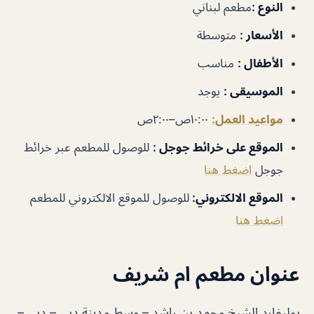
النوع :
مطعم لبناني
الأسعار :
متوسطة
الأطفال :
مناسب
الموسيقى :
يوجد
مواعيد العمل:
١٠:٠٠ص–٢:٠٠ص
الموقع على خرائط جوجل :
للوصول للمطعم عبر خرائط
جوجل
اضغط هنا
الموقع الالكتروني:
للوصول للموقع الالكتروني للمطعم
اضغط هنا
عنوان مطعم ام شريف
بوليفارد الشيخ محمد بن راشد – وسط مدينة دبي – دبي –