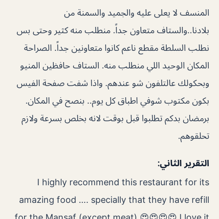
المنسف لا يعلى عليه والجميد والسمنة من
بلادنا..والستاف متعاون جداً. منطلب منه كثير وحتى بس
نطلب السلطة مقطع ناعم كانوا متعاونين جداً. الصراحة
المكان الوحيد اللي منطلب منه. الستاف حافظين المنيو
وبحكولك عالتلفون شو عندهم. واذا شفت صفحة الفيس
بكون مكتوب شوفي اطباق كل يوم.. بنصح في المكان.
برمضان بدكم تطلبوا قبل بوقت لانه بخلص بسرعة ولازم
تحلقوهم.
التقرير الثاني:
I highly recommend this restaurant for its
amazing food …. specially that they have refill
for the Mansaf (except meat) 😍😍😍😍 I love it.