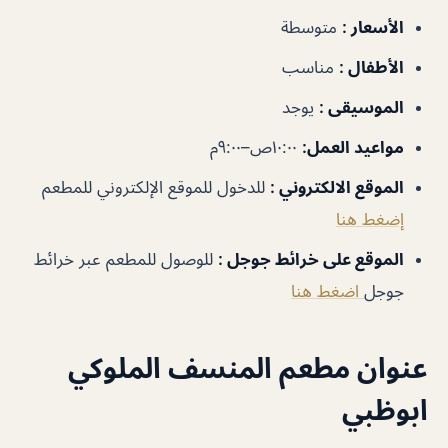
الأسعار
:
متوسطة
الأطفال
:
مناسب
الموسيقى
:
يوجد
مواعيد العمل
:
١٠:٠٠ص–٩:٠٠م
الموقع الالكتروني
:
للدخول للموقع الإلكتروني للمطعم
إضغط هنا
الموقع على خرائط جوجل
:
للوصول للمطعم عبر خرائط
جوجل
اضغط هنا
عنوان مطعم المنسف الملوكي
ابوظبي