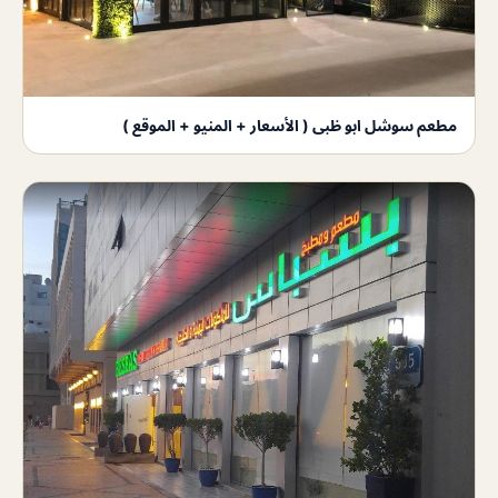
مطعم سوشل ابو ظبى ( الأسعار + المنيو + الموقع )