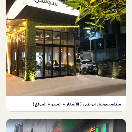
مطعم سوشل ابو ظبى ( الأسعار + المنيو + الموقع )