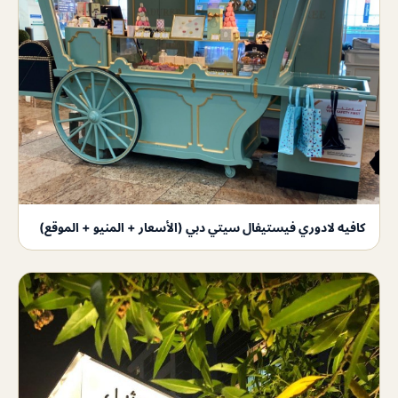
كافيه لادوري فيستيفال سيتي دبي (الأسعار + المنيو + الموقع)