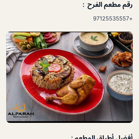
رقم مطعم الفرح :
+97125535557
أفضل أطباق المطعم :