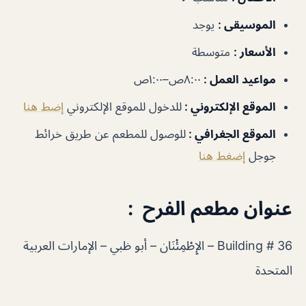
الموسيقى :
يوجد
الأسعار :
متوسطة
مواعيد العمل :
٨:٠٠ص–١:٠٠ص
الموقع الإلكتروني :
للدخول للموقع الإلكتروني
إضط هنا
الموقع الجغرافي :
للوصول للمطعم عن طريق خرائط
جوجل
إضغط هنا
عنوان مطعم الفرح :
Building # 36 – الإِطْمِئْنَان – أبو ظبي – الإمارات العربية
المتحدة