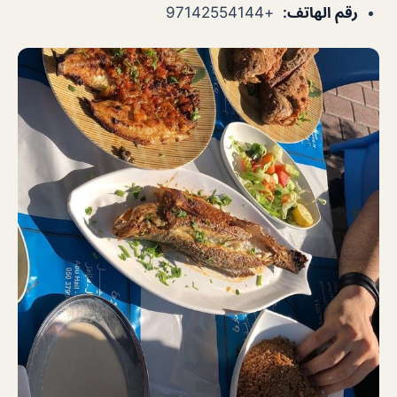
رقم الهاتف
:
+97142554144