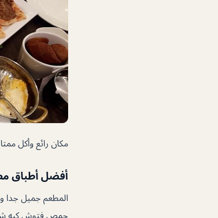
مكان رائع وأكل ممتاز
أفضل أطباق مطعم ال
المطعم جميل جدا وج
حمص فتوش كبه شاو