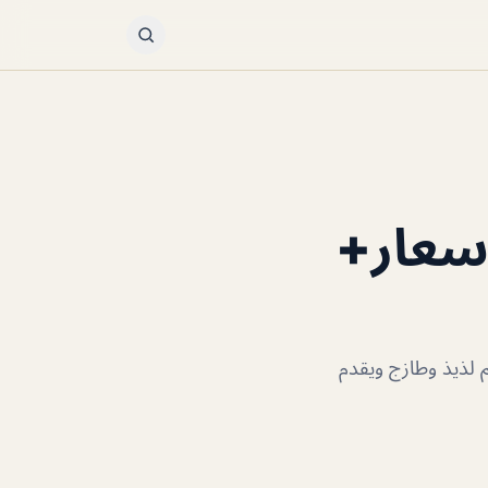
ي Al Safadi(الأسعار+
 عندهم لذيذ وطازج ويقدم