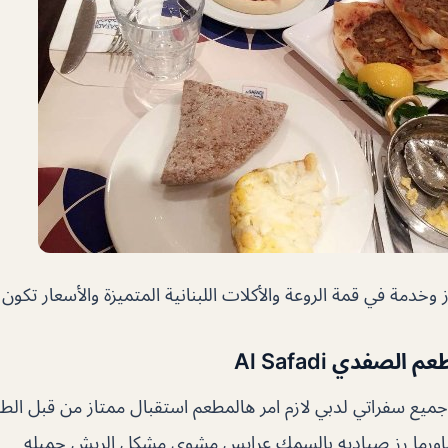
 وخدمة في قمة الروعة والأكلات اللبنانية المتميزة والأسعار تكون
صفدي Al Safadi
ميع سفراتي لدبي لازم امر هالمطعم استقبال ممتاز من قبل الطا
رما رز صياديه بالسمك عرايس مشوي مشكل الريش جميله