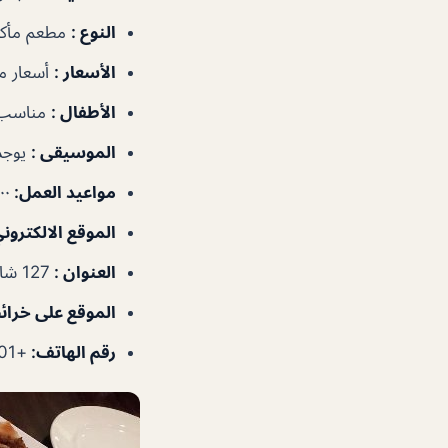
النوع
:
مطعم مأكول
الأسعار
:
أسعار م
الأطفال
:
مناسب 
الموسيقى
:
يوجد
مواعيد العمل
:
٩:٠٠ص
الموقع الالكترون
العنوان
:
127 شارع الشيخ زايد – المركز التجاريDIFC – دبي – الإمارات العربية المتحدة
الموقع على خرا
رقم الهاتف
:
+971600500601