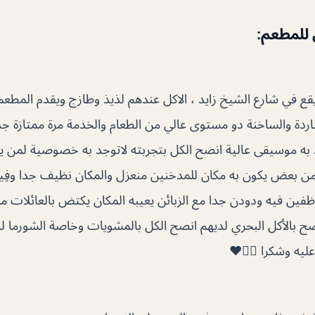
 للمطعم:
ع في شارع الشيخ زايد ، الاكل عندهم لذيذ وطازج ويقدم المطعم 
باردة والساخنة دو مستوى عالي من الطعام والخدمة مرة ممتازة جدا
به موسيقى عالية انصح الكل بتجربته لاتوجد به خصوصية لمن 
 من بعض يكون به مكان للمدخنين منعزل والمكان نظيف جدا وفِي
ظفين فيه ودودن جدا مع الزبائن يعيبه المكان يكتض بالعائلات 
نصح بالأكل البحري لديهم انصح الكل بالمشويات وخاصة الشورما ل
ليه وشكرا 👍🏻♥️