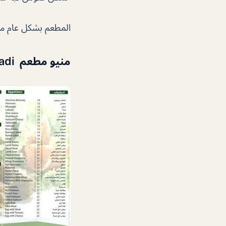
المطعم بشكل عام مم
منيو مطعم Al Safadi