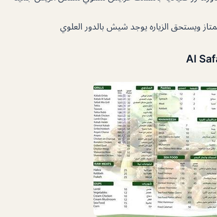
تاز ويستحق الزياره يوجد شيش بالدور العلوي