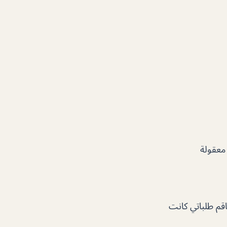
 معقولة
قم طلباتي كانت