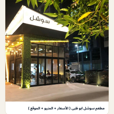
مطعم سوشل ابو ظبى ( الأسعار + المنيو + الموقع )