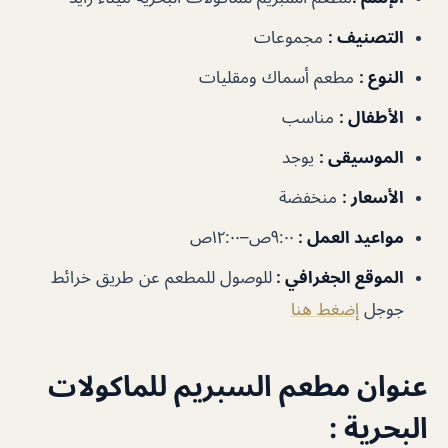
التصنيف :
مجموعات
النوع :
مطعم أسماك ومقليات
الأطفال :
مناسب
الموسيقى :
يوجد
الأسعار :
منخفضة
مواعيد العمل :
٩:٠٠ص–١٢:٠٠ص
الموقع الجغرافي :
للوصول للمطعم عن طريق خرائط
جوجل
إضغط هنا
عنوان مطعم السبريم للماكولات
البحرية :