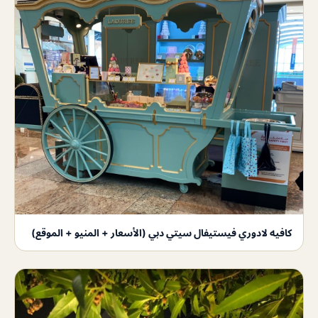
كافيه لادوري فيستيفال سيتي دبي (الأسعار + المنيو + الموقع)