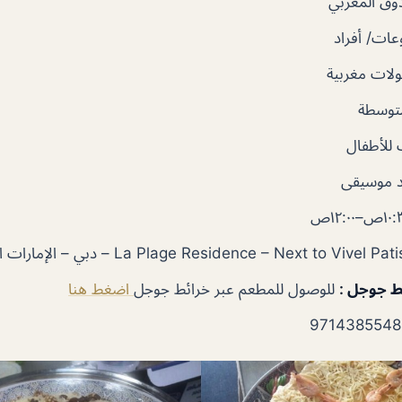
وق المغربي
ات/ أفراد
لات مغربية
توسطة
للأطفال
 موسيقى
ئط جوجل
:
للوصول للمطعم عبر خرائط جوجل
اضغط هنا