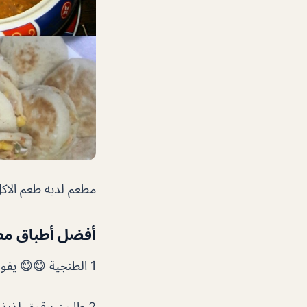
مطعم لديه طعم الاك
أفضل أطباق مطع
1 الطنجية 😋😋 يفوووز هذا الطبق
2 طاجن برقوق لذيذ 