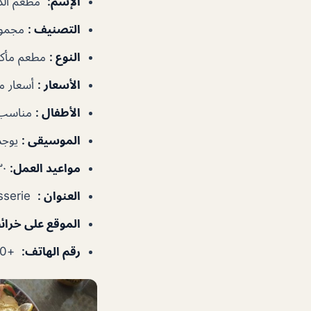
الإسم
:
مطعم الذ
التصنيف
:
مجموع
النوع
:
مطعم مأكو
الأسعار
:
أسعار م
الأطفال
:
مناسب 
الموسيقى
:
يوجد
مواعيد العمل
:
١٠:٣٠ص–١٢:٠٠ص
العنوان
:
La Plage Residence – Next to Vivel Patisserie – دبي – الإمارات العربية المتحدة
الموقع على خرا
رقم الهاتف
:
+97143855480