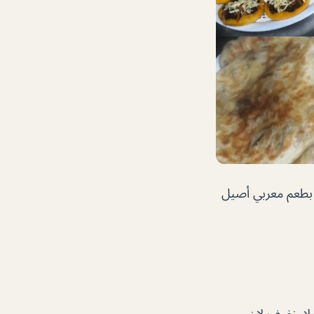
 بطعم معربي أصيل
حلا خفيف لان