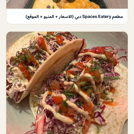
مطعم Spaces Eatery دبي (الاسعار + المنيو + الموقع)