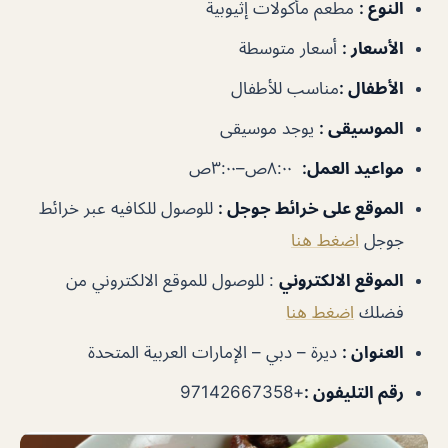
النوع
:
مطعم مأكولات إثيوبية
الأسعار
:
أسعار متوسطة
الأطفال
:
مناسب للأطفال
الموسيقى
:
يوجد موسيقى
مواعيد العمل
:
٨:٠٠ص–٣:٠٠ص
الموقع على خرائط جوجل
:
للوصول للكافيه عبر خرائط
جوجل
اضغط هنا
الموقع الالكتروني
: للوصول للموقع الالكتروني من
فضلك
اضغط هنا
العنوان :
ديرة – دبي – الإمارات العربية المتحدة
رقم التليفون :
+97142667358