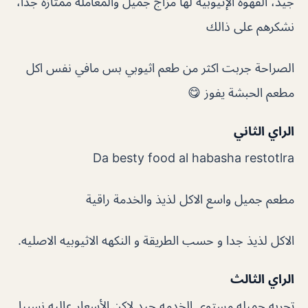
جيد، القهوة الإثيوبية لها مزاج جميل والمعاملة ممتازة جدا،
نشكرهم على ذالك
الصراحة جربت اكثر من طعم اثيوبي بس مافي نفس اكل
مطعم الحبشة يفوز 😋
الراي الثاني
Da besty food al habasha restotlra
مطعم جميل واسع الاكل لذيذ والخدمة راقية
الاكل لذيذ جدا و حسب الطريقة و النكهه الاثيوبيه الاصليه.
الراي الثالث
تجربه جميله مستوى الخدمه جيد لاكن الأسعار عاليه نسبيا