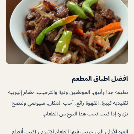
افضل اطباق المطعم
نظيفة جدا وأنيق. الموظفين ودية والترحيب. طعام إثيوبية
تقليدية كبيرة. القهوة رائع. أحب المكان. سيوصي وننصح
بزيارة إذا كنت تحب هذا النوع من الطعام.
المرة الأولى التي جربت فيها الطعام الإثيوبي (كنت أتطلع