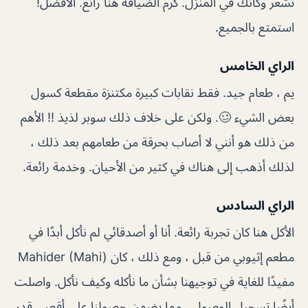
تشعر وكأنك في المنزل. كرم الضيافة هنا رائع. الأفضل!
استمتع بالجميع.
الراي الخامس
يم ، طعام جيد. فقط نقابات كبيرة مكتنزة مقطعة كسول
بعض الشيء 🥴. ولكن على خلاف ذلك سوبر لذيذ !! الأهم
من ذلك هو أنني لا أصاب بحرقة من طعامهم بعد ذلك ،
لذلك أذهب إلى هناك في كثير من الأحيان. وخدمة رائعة.
الراي السادس
الأكل هنا كان تجربة رائعة. أنا أو أصدقائي لم نأكل أبدًا في
مطعم إثيوبي من قبل ، ومع ذلك ، كان Mahider (Mahi)
مفيدًا للغاية في توجيهنا بشأن ما نأكله وكيف نأكل. واصلت
أيضًا تسجيل الوصول ، مما يضمن حصولنا على أقصى قدر