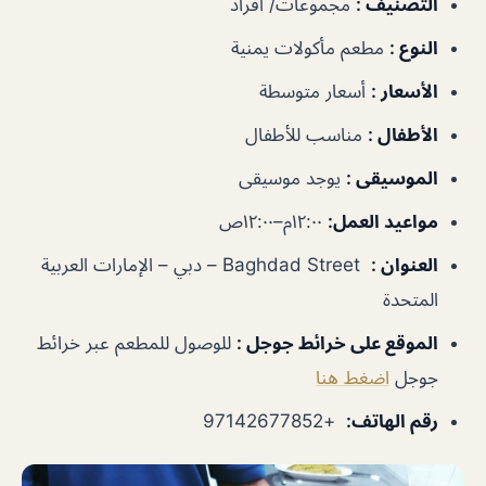
التصنيف
:
مجموعات/ أفراد
النوع
:
مطعم مأكولات يمنية
الأسعار
:
أسعار متوسطة
الأطفال
:
مناسب للأطفال
الموسيقى
:
يوجد موسيقى
مواعيد العمل
:
١٢:٠٠م–١٢:٠٠ص
العنوان
:
Baghdad Street – دبي – الإمارات العربية
المتحدة
الموقع على خرائط جوجل
:
للوصول للمطعم عبر خرائط
جوجل
اضغط هنا
رقم الهاتف
:
+97142677852