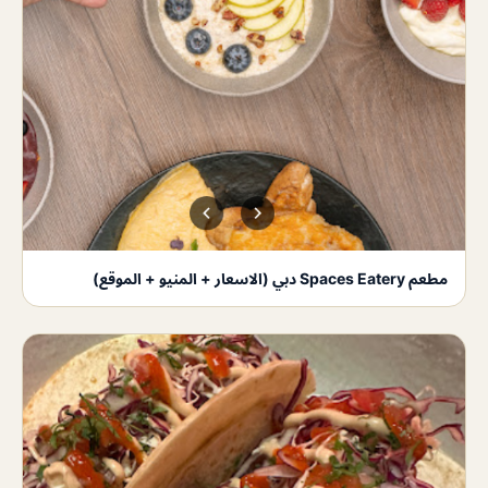
مطعم Spaces Eatery دبي (الاسعار + المنيو + الموقع)