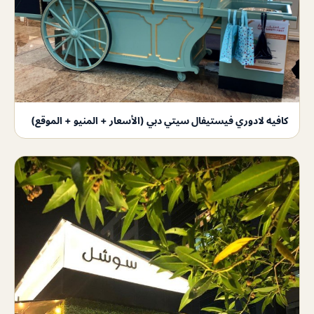
كافيه لادوري فيستيفال سيتي دبي (الأسعار + المنيو + الموقع)