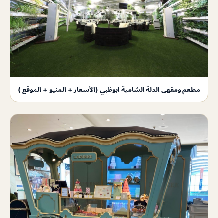
مطعم ومقهى الدلة الشامية ابوظبي (الأسعار + المنيو + الموقع )