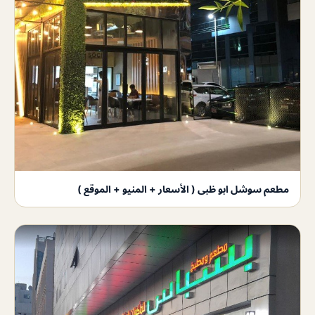
مطعم سوشل ابو ظبى ( الأسعار + المنيو + الموقع )