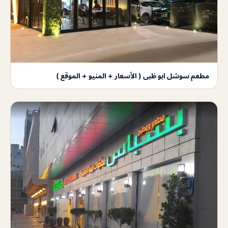
مطعم سوشل ابو ظبى ( الأسعار + المنيو + الموقع )