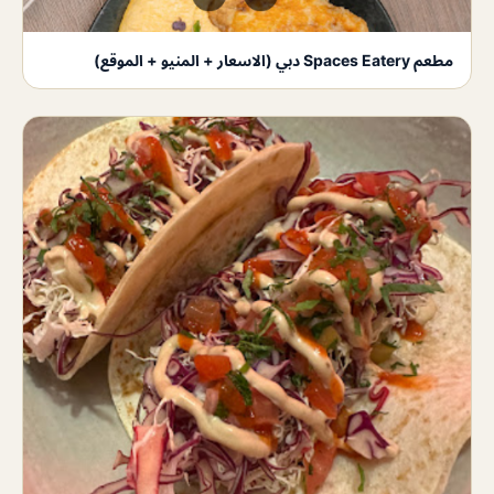
مطعم Spaces Eatery دبي (الاسعار + المنيو + الموقع)