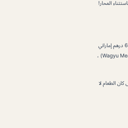
ستثناء المحار!
ذهبت هنا لتناول العشاء وتناولت عرض Beef Wellington الخاص. نجح هذا في 666 درهم إماراتي
لشخصين حيث كان لدينا 3 مقبلات (Wagyu Meatballs، Ceaser Salad and Tuna Tartare) ،
مشروب منزلي للشخص كان الطعام لا