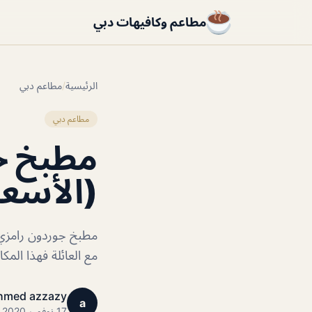
مطاعم وكافيهات دبي
الرئيسية
/
مطاعم دبي
مطاعم دبي
مطبخ جو
(الأسعا
مطبخ جوردون رامزي ه
مع العائلة فهذا المك
hmed azzazy
a
17 نوفمبر 2020 · 1 دقائق قراءة