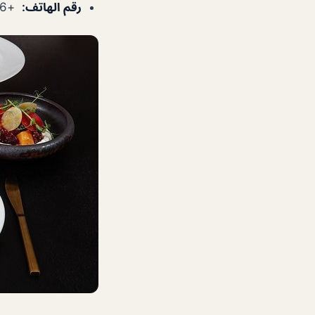
رقم الهاتف
:
+97145566466