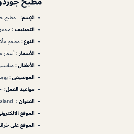
مطبخ جوردون
الإسم
:
مطبخ جور
التصنيف
:
مجموع
النوع
:
مطعم مأكو
الأسعار
:
أسعار م
الأطفال
:
مناسب 
الموسيقى
:
يوجد
مواعيد العمل
:
٧:٠٠–١٠:٣٠ص، ١٢:٠٠–٣:٣٠م، ٦:٠٠–١٠:٣٠م
العنوان
:
Caesars Palace Bluewaters Island – دبي – الإمارات العربية المتحدة
الموقع الالكترون
الموقع على خرا