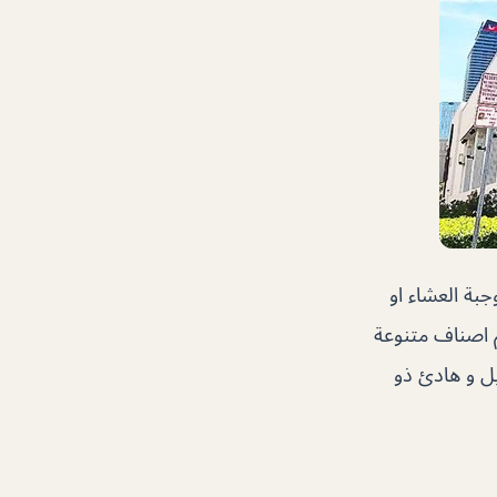
بة العشاء او
م اصناف متنوعة
يل و هادئ ذو