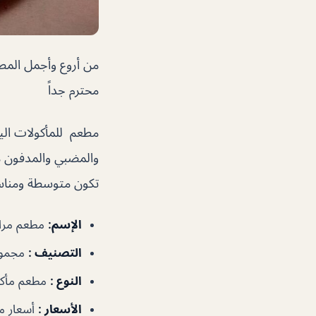
من أروع وأجمل المطا
محترم جداً
مطعم للمأكولات اليم
والمضبي والمدفون من 
تكون متوسطة ومناسب
الإسم
:
مطعم مراح
التصنيف
:
مجموع
النوع
:
مطعم مأكو
الأسعار
:
أسعار م