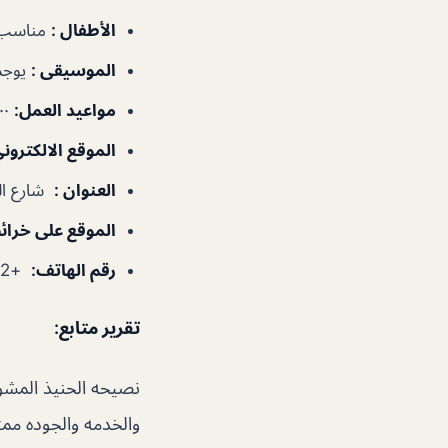
الأطفال
:
مناسب 
الموسيقى
:
يوجد
مواعيد العمل
:
١٢:٠٠–١١:٣٠م
الموقع الالكترون
العنوان
:
شارع الر
الموقع على خرا
رقم الهاتف
:
+97142514442
تقرير متابع
:
نصيحه الحنيذ المشو
والخدمه والجوده ممت