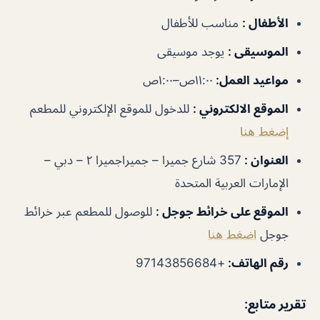
الأطفال
:
مناسب للأطفال
الموسيقى
:
يوجد موسيقى
مواعيد العمل
:
١١:٠٠ص–١:٠٠ص
الموقع الالكتروني
:
للدخول للموقع الإلكتروني للمطعم
إضغط هنا
العنوان
:
357 شارع جميرا – جميراجميرا ٢ – دبي –
الإمارات العربية المتحدة
الموقع على خرائط جوجل
:
للوصول للمطعم عبر خرائط
جوجل
اضغط هنا
رقم الهاتف
:
+97143856684
تقرير متابع: