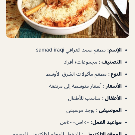
الإسم
:
مطعم صمد العراقي samad iraqi
التصنيف
:
مجموعات/ أفراد
النوع
:
مطعم مأكولات الشرق الأوسط
الأسعار
:
أسعار متوسطة إلى مرتفعة
الأطفال
:
مناسب للأطفال
الموسيقى
:
يوجد موسيقى
مواعيد العمل
:
١٠:٠٠ص–١:٠٠ص
الموقع الالكتروني
:
للدخول للموقع الإلكتروني للمطعم