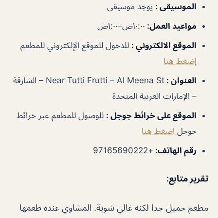
الموسيقى
:
يوجد موسيقى
مواعيد العمل
:
١٠:٠٠ص–١:٠٠ص
الموقع الالكتروني
:
للدخول للموقع الإلكتروني للمطعم
إضغط هنا
العنوان
:
Near Tutti Frutti – Al Meena St – الشارقة
– الإمارات العربية المتحدة
الموقع على خرائط جوجل
:
للوصول للمطعم عبر خرائط
جوجل
اضغط هنا
رقم الهاتف
:
+97165690222
تقرير متابع:
مطعم جميل جدا لكنه غالي شوية. المشاوي عنده طعمها