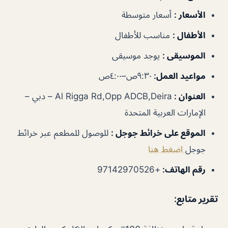
الأسعار
:
أسعار متوسطة
الأطفال
:
مناسب للأطفال
الموسيقى
:
يوجد موسيقى
مواعيد العمل
:
٩:٣٠ص–٤:٠٠ص
العنوان
:
Al Rigga Rd,Opp ADCB,Deira – دبي –
الإمارات العربية المتحدة
الموقع على خرائط جوجل
:
للوصول للمطعم عبر خرائط
جوجل
اضغط هنا
رقم الهاتف
:
+97142970526
تقرير متابع: