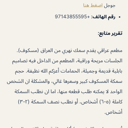
جوجل
اضغط هنا
رقم الهاتف
:
+97143855595
تقرير متابع:
مطعم عراقي يقدم سمك نهري من العراق (مسكوف).
الجلسات مريحة وراقية، المطعم من الداخل فيه تصاميم
بابلية قديمة وجميلة، الحمامات أعزكم الله نظيفة. حجم
سمكة المسكوف كبير وسعرها غالي، والمشكلة ان الشخص
الواحد لا يمكنه طلب قطعه منها، اما ان نطلب السمكة
كاملة (٥-٦) أشخاص، أو نطلب نصف السمكة (٢-٣)
أشخاص.