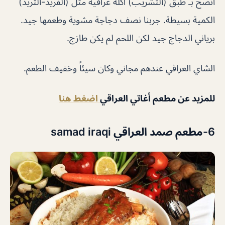
أنصح بـ طبق (التشريب) أكله عراقية مثل (الفريد-الثريد)
الكمية بسيطة. جربنا نصف دجاجة مشوية وطعمها جيد.
برياني الدجاج جيد لكن اللحم لم يكن طازج.
الشاي العراقي عندهم مجاني وكان سيئاً وخفيف الطعم.
للمزيد عن مطعم أغاتي العراقي
اضغط هنا
6-مطعم صمد العراقي samad iraqi