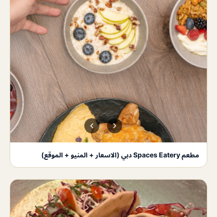
مطعم Spaces Eatery دبي (الاسعار + المنيو + الموقع)