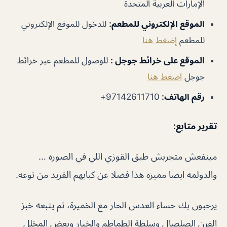
الإمارات العربية المتحدة
الموقع الإلكتروني للمطعم:
للدخول للموقع الإلكتروني
للمطعم
إضغط هنا
الموقع على خرائط جوجل :
للوصول للمطعم عبر خرائط
جوجل
اضغط هنا
رقم الهاتف:
97142611710+
تقرير متابع:
مينفعش متجربش طبق القوزي اللي في الصوره …
والدولمه ايضا مميزه هذا فضلا عن كبابهم الفريد من نوعه.
يرحبون بك حساء العدس الحار مع الخميرة، ثم يتبعه خبز
الفرن الصلصال وسلطة الطماطم والخيار وبعض المخلل