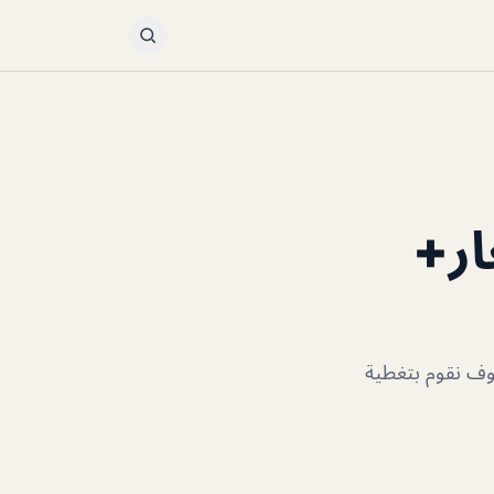
ار+
سوف نقوم بتغطية