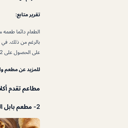
تقرير متابع:
الطعام دائما طعمه م
بالرغم من ذلك. في ا
على الحصول على 2 … طلاء الذهب .. وكان في الواقع لينة ودافئة. استمتعت بالرعاية الإضافية.
للمزيد عن مطعم و
مطاعم تقدم أكلا
2- مطعم بابل اللبناني من مطاعم لبنانية في دبي