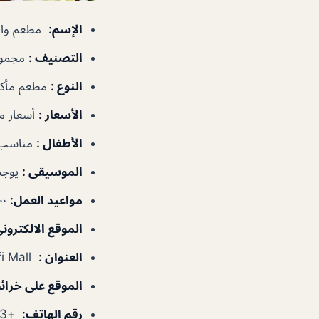
الإسم
:
مطعم وا
التصنيف
:
مجموع
النوع
:
مطعم مأكول
الأسعار
:
أسعار 
الأطفال
:
مناسب 
الموسيقى
:
يوجد
مواعيد العمل
:
١٠:٠٠ص–١:٠٠ص
الموقع الالكترون
العنوان
:
Wafi Mall – شارع عود ميثاء – دبي – الإمارات العربية المتحدة
الموقع على خرا
رقم الهاتف
:
+97143244433