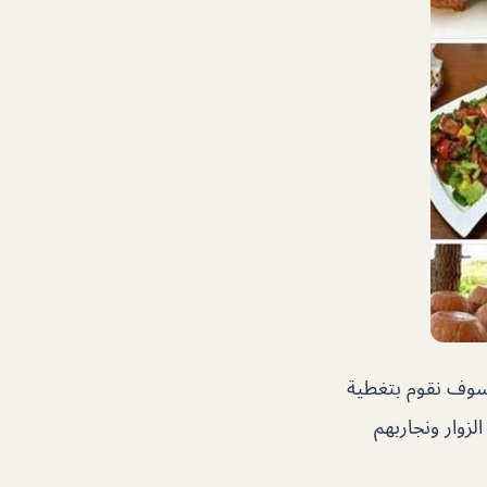
وف نقوم بتغطية
زوار ونجاربهم