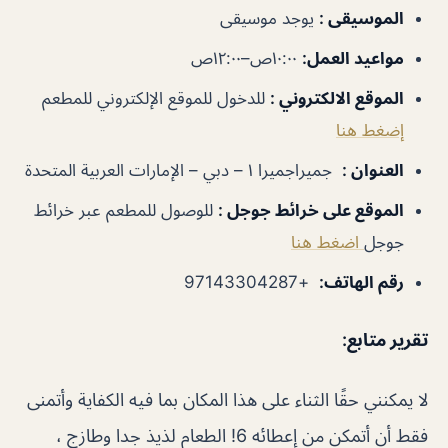
الموسيقى
:
يوجد موسيقى
مواعيد العمل
:
١٠:٠٠ص–١٢:٠٠ص
الموقع الالكتروني
:
للدخول للموقع الإلكتروني للمطعم
إضغط هنا
العنوان
:
جميراجميرا ١ – دبي – الإمارات العربية المتحدة
الموقع على خرائط جوجل
:
للوصول للمطعم عبر خرائط
جوجل
اضغط هنا
رقم الهاتف
:
+97143304287
تقرير متابع:
لا يمكنني حقًا الثناء على هذا المكان بما فيه الكفاية وأتمنى
فقط أن أتمكن من إعطائه 6! الطعام لذيذ جدا وطازج ،