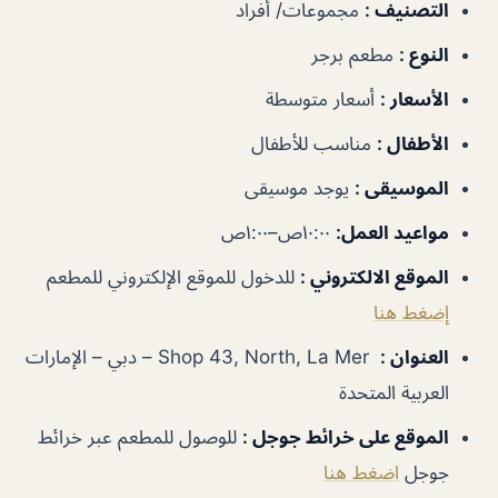
التصنيف
:
مجموعات/ أفراد
النوع
:
مطعم برجر
الأسعار
:
أسعار متوسطة
الأطفال
:
مناسب للأطفال
الموسيقى
:
يوجد موسيقى
مواعيد العمل
:
١٠:٠٠ص–١:٠٠ص
الموقع الالكتروني
:
للدخول للموقع الإلكتروني للمطعم
إضغط هنا
العنوان
:
Shop 43, North, La Mer – دبي – الإمارات
العربية المتحدة
الموقع على خرائط جوجل
:
للوصول للمطعم عبر خرائط
جوجل
اضغط هنا