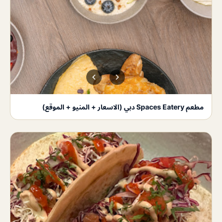
مطعم Spaces Eatery دبي (الاسعار + المنيو + الموقع)