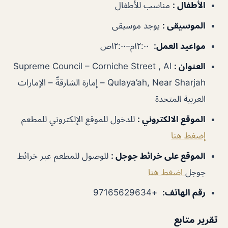
الأطفال
:
مناسب للأطفال
الموسيقى
:
يوجد موسيقى
مواعيد العمل
:
١٢:٠٠م–١٢:٠٠ص
العنوان
:
Supreme Council – Corniche Street , Al
Qulaya’ah, Near Sharjah – إمارة الشارقةّ – الإمارات
العربية المتحدة
الموقع الالكتروني
:
للدخول للموقع الإلكتروني للمطعم
إضغط هنا
الموقع على خرائط جوجل
:
للوصول للمطعم عبر خرائط
جوجل
اضغط هنا
رقم الهاتف
:
+97165629634
تقرير متابع