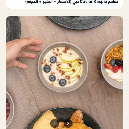
مطعم Caviar Kaspia دبي (الاسعار + المنيو + الموقع)