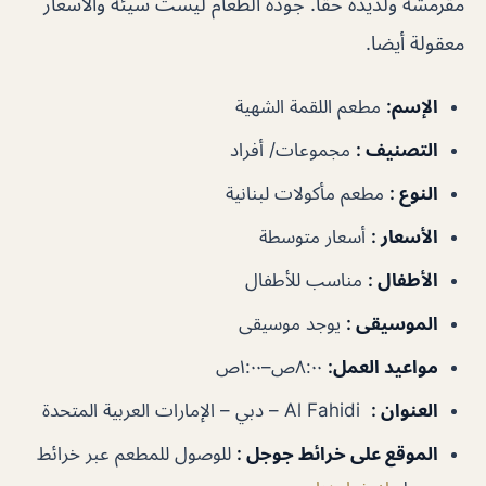
مقرمشة ولذيذة حقًا. جودة الطعام ليست سيئة والأسعار
معقولة أيضا.
الإسم
:
مطعم اللقمة الشهية
التصنيف
:
مجموعات/ أفراد
النوع
:
مطعم مأكولات لبنانية
الأسعار
:
أسعار متوسطة
الأطفال
:
مناسب للأطفال
الموسيقى
:
يوجد موسيقى
مواعيد العمل
:
٨:٠٠ص–١:٠٠ص
العنوان
:
Al Fahidi – دبي – الإمارات العربية المتحدة
الموقع على خرائط جوجل
:
للوصول للمطعم عبر خرائط