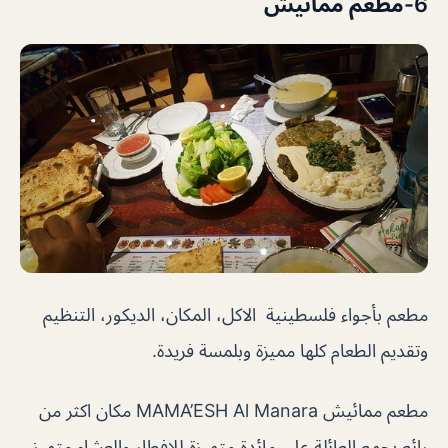
6-مطعم ممائيش
مطعم بأجواء فلسطينية الاكل، المكان، الديكور، التنظيم
وتقديم الطعام كلها مميزة وبلمسة فريدة.
مطعم ممائيش MAMA’ESH Al Manara مكان اكثر من
رائع يجمع العائلة على مائدة متميزة للإفطار والعشاء متميز