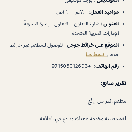
مواعيد العمل
:
٧:٠٠ص–١٢:٠٠ص
العنوان
:
شارع التعاون – التعاون – إمارة الشارقةّ –
الإمارات العربية المتحدة
الموقع على خرائط جوجل
:
للوصول للمطعم عبر خرائط
جوجل
اضغط هنا
رقم الهاتف
:
+971506012603
تقرير متابع
:
مطعم اكثر من رائع
لقمه طيبه وخدمه ممتازه وتنوع في القائمه