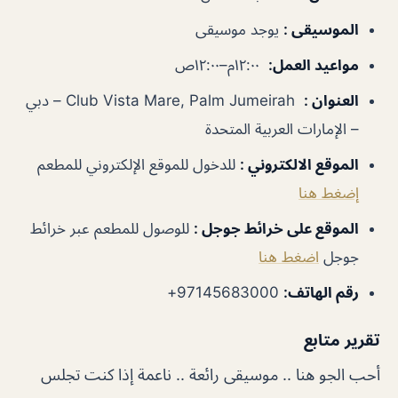
الموسيقى
:
يوجد موسيقى
مواعيد العمل
:
١٢:٠٠م–١٢:٠٠ص
العنوان
:
Club Vista Mare, Palm Jumeirah – دبي
– الإمارات العربية المتحدة
الموقع الالكتروني
:
للدخول للموقع الإلكتروني للمطعم
إضغط هنا
الموقع على خرائط جوجل
:
للوصول للمطعم عبر خرائط
جوجل
اضغط هنا
رقم الهاتف
:
97145683000+
تقرير متابع
أحب الجو هنا .. موسيقى رائعة .. ناعمة إذا كنت تجلس