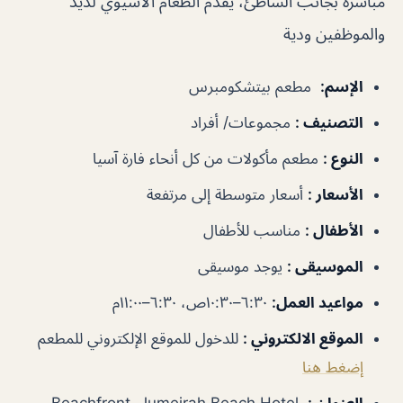
مباشرة بجانب الشاطئ، يقدم الطعام الآسيوي لذيذ
والموظفين ودية
الإسم
:
مطعم بيتشكومبرس
التصنيف
:
مجموعات/ أفراد
النوع
:
مطعم مأكولات من كل أنحاء فارة آسيا
الأسعار
:
أسعار متوسطة إلى مرتفعة
الأطفال
:
مناسب للأطفال
الموسيقى
:
يوجد موسيقى
مواعيد العمل
:
٦:٣٠–١٠:٣٠ص، ٦:٣٠–١١:٠٠م
الموقع الالكتروني
:
للدخول للموقع الإلكتروني للمطعم
إضغط هنا
العنوان
:
Beachfront, Jumeirah Beach Hotel –