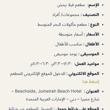
الإسم
:
مطعم فيلا بيتش
التصنيف
:
مجموعات/ أفراد
النوع
:
مطعم مأكولات البخر المتوسط
الأسعار
:
أسعار متوسطة
الأطفال
:
مناسب للأطفال
الموسيقى
:
يوجد موسيقى
مواعيد العمل
:
١٢:٣٠–٣:٣٠م، ٦:٣٠–١١:٣٠م
الموقع الالكتروني
:
للدخول للموقع الإلكتروني للمطعم
إضغط هنا
العنوان
:
Beachside, Jumeirah Beach Hotel –
شارع جميرا – دبي – الإمارات العربية المتحدة
الموقع على خرائط جوجل
:
للوصول للمطعم عبر خرائط