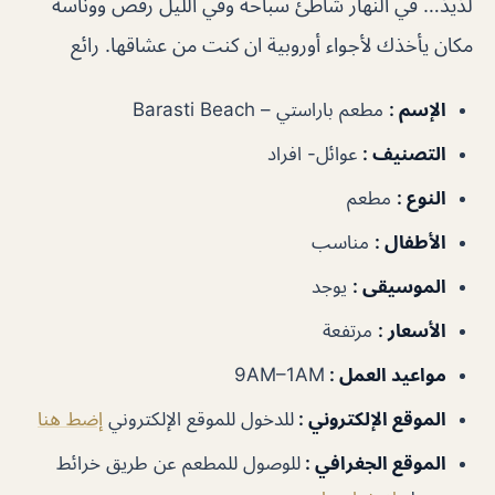
لذيذ… في النهار شاطئ سباحه وفي الليل رقص ووناسه
مكان يأخذك لأجواء أوروبية ان كنت من عشاقها. رائع
الإسم :
مطعم باراستي – Barasti Beach
التصنيف :
عوائل- افراد
النوع :
مطعم
الأطفال :
مناسب
الموسيقى :
يوجد
الأسعار :
مرتفعة
مواعيد العمل :
9AM–1AM
الموقع الإلكتروني :
للدخول للموقع الإلكتروني
إضط هنا
الموقع الجغرافي :
للوصول للمطعم عن طريق خرائط