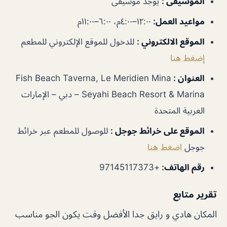
الموسيقى
:
يوجد موسيقى
مواعيد العمل
:
١٢:٠٠–٤:٠٠م، ٦:٠٠–١١:٠٠م
الموقع الالكتروني
:
للدخول للموقع الإلكتروني للمطعم
إضغط هنا
العنوان
:
Fish Beach Taverna, Le Meridien Mina
Seyahi Beach Resort & Marina – دبي – الإمارات
العربية المتحدة
الموقع على خرائط جوجل
:
للوصول للمطعم عبر خرائط
جوجل
اضغط هنا
رقم الهاتف
:
+97145117373
تقرير متابع
المكان هادي و رايق جدا الأفضل وقت يكون الجو مناسب