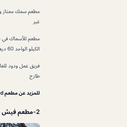
مطعم سمك ممتاز وموق
غير
مطعم للأسماك في دب
الكيلو الواحد 60 درهم سعر مش معقول فقط أجور الشوي ….
فريق عمل ودود للغاي
طازج
للمزيد عن مطعم
od
2-مطعم فيش بيتش تافيرنا من مطاعم سي فود دبي