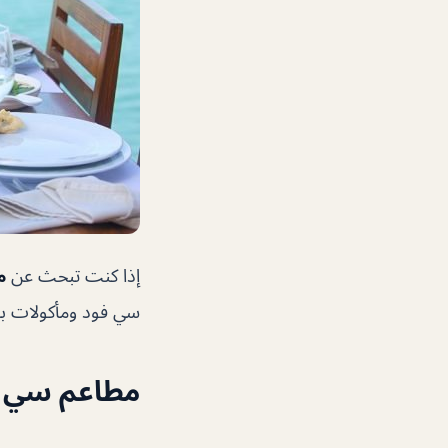
إذا كنت تبحث عن
م
سي فود ومأكولات ب
مطاعم سي ف