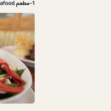
1-
مطعم Fish Gourmet Seafood على رأس قائمة أفضل مطاعم سي فود دبي