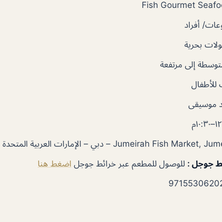
ات/ أفراد
لات بحرية
توسطة إلى مرتفعة
للأطفال
 موسيقى
١٠:٣٠م
Jumeirah Fish Marke – دبي – الإمارات العربية المتحدة
ئط جوجل
:
للوصول للمطعم عبر خرائط جوجل
اضغط هنا