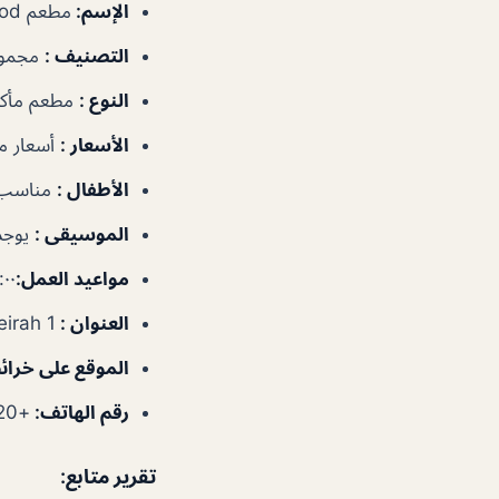
الإسم
:
مطعم Fish Gourmet Seafood
التصنيف
:
مجموع
النوع
:
مطعم مأكو
الأسعار
:
أسعار م
الأطفال
:
مناسب 
الموسيقى
:
يوجد
مواعيد العمل
:
١٢:٠٠–
العنوان
:
t, Jumeirah 1
الموقع على خرا
رقم الهاتف
:
+971553062020
تقرير متابع: